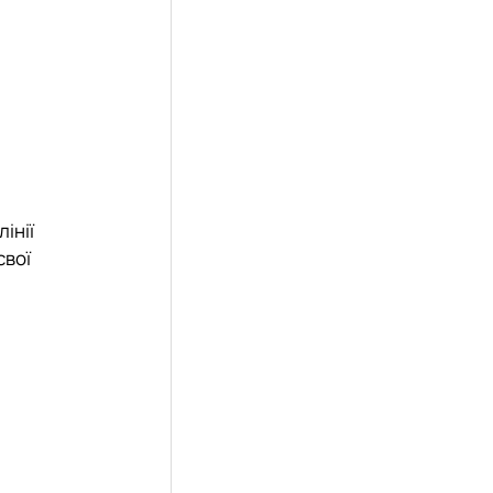
інії
свої