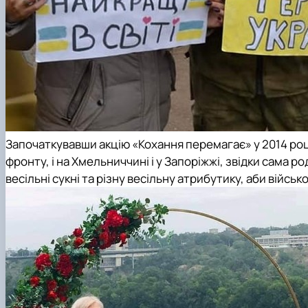
Започаткувавши акцію «Кохання перемагає» у 2014 році,
фронту, і на Хмельниччині і у Запоріжжі, звідки сама род
весільні сукні та різну весільну атрибутику, аби війсь