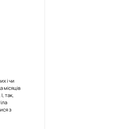
х і чи
а місяців
, так,
іла
ися з