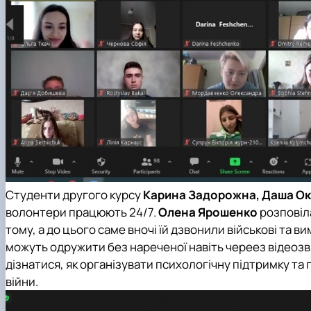
Студенти другого курсу
Карина Задорожна, Даша О
волонтери працюють 24/7.
Олена Ярошенко
розповіла
тому, а до цього саме вночі їй дзвонили військові та 
можуть одружити без нареченої навіть череез відеозв’
дізнатися, як організувати психологічну підтримку т
війни.