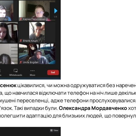
ксенюк
цікавилися, чи можна одружуватися без наречени
, що навчилася відключати телефон на ніч лише декільк
вимушені переселенці, адже телефони прослуховувалися. І
язок. Такі випадки були.
Олександра Мордавченко
хот
а полегшити адаптацію для близьких людей, що повернул