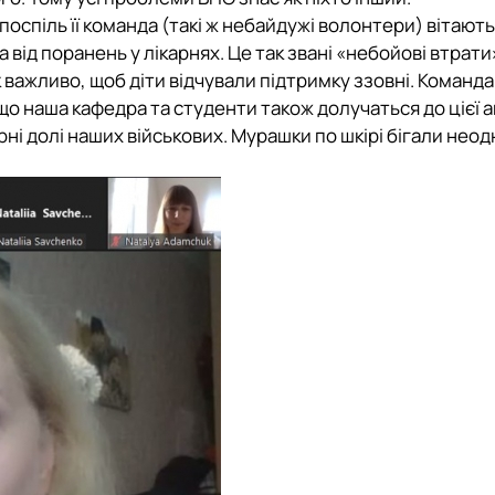
поспіль її команда (такі ж небайдужі волонтери) вітають
а від поранень у лікарнях. Це так звані «небойові втрати»
 важливо, щоб діти відчували підтримку ззовні. Команда
о наша кафедра та студенти також долучаться до цієї ак
рні долі наших військових. Мурашки по шкірі бігали нео