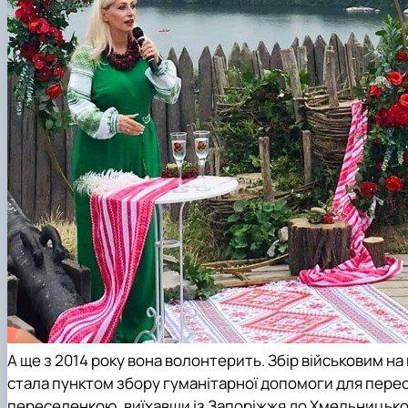
А ще з 2014 року вона волонтерить. Збір військовим на
стала пунктом збору гуманітарної допомоги для перес
переселенкою, виїхавши із Запоріжжя до Хмельницького