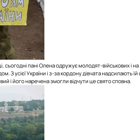
 сьогодні пані Олена одружує молодят-військових і на л
ом. З усієї України і з-за кордону дівчата надсилають їй 
ковий і його наречена змогли відчути це свято сповна.