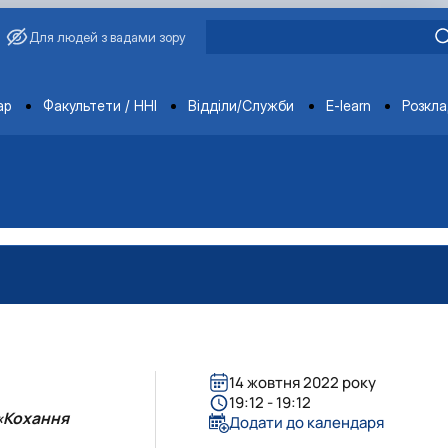
Для людей з вадами зору
ments
ар
Факультети / ННІ
Відділи/Служби
E-learn
Розкл
14 жовтня 2022 року
19:12 - 19:12
 «Кохання
Додати до календаря