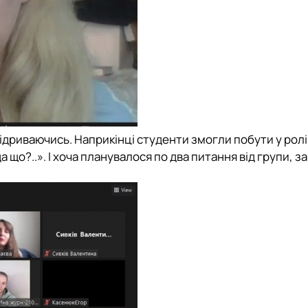
ідриваючись. Наприкінці студенти змогли побути у ролі
да що?..». І хоча планувалося по два питання від групи, 