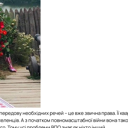
 передову необхідних речей – це вже звична права. Її кв
еленців. А з початком повномасштабної війни вона так
. Тому усі проблеми ВПО знає як ніхто інший.