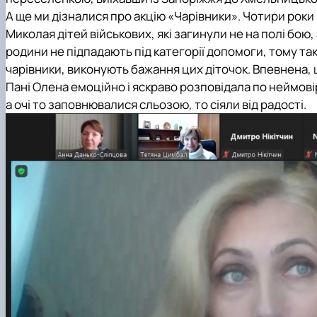
А ще ми дізналися про акцію «Чарівники». Чотири роки 
Миколая дітей військових, які загинули не на полі бою, 
родини не підпадають під категорії допомоги, тому так
чарівники, виконують бажання цих діточок. Впевнена, щ
Пані Олена емоційно і яскраво розповідала по неймові
а очі то заповнювалися сльозою, то сіяли від радості.