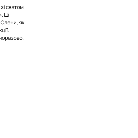
 зі святом
. Ці
 Олени, як
ції.
дноразово,