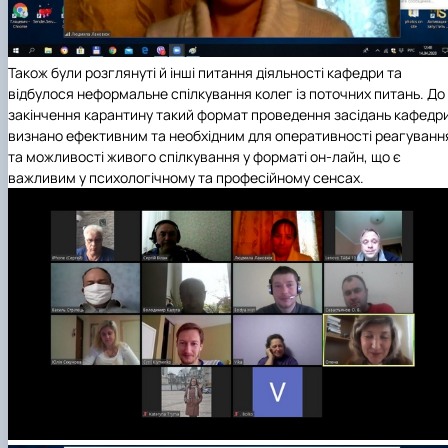
Також були розглянуті й інші питання діяльності кафедри та
відбулося неформальне спілкування колег із поточних питань. До
закінчення карантину такий формат проведення засідань кафедр
визнано ефективним та необхідним для оперативності реагуванн
та можливості живого спілкування у форматі он-лайн, що є
важливим у психологічному та професійному сенсах.