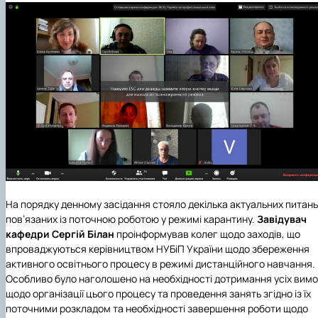
Кафедра англійської філології
Кафедра фізичної культури і спорту
Кафедра філософії та міжнародної
комунікації
Кафедра психології
Кафедра культурології
На порядку денному засідання стояло декілька актуальних питань
пов
’
язаних із поточною роботою у режимі карантину.
Завідувач
кафедри
Сергій Білан
проінформував колег щодо заходів, що
впроваджуються керівництвом
НУБіП України
щодо збереження
активного освітнього процесу в режимі дистанційного навчання.
Особливо було наголошено на необхідності дотримання усіх вимо
щодо організації цього процесу та проведення занять згідно із їх
поточними розкладом та необхідності завершення роботи щодо