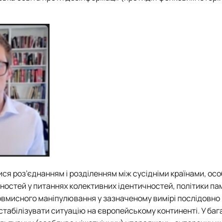
Кафедра англійської мови для технічних та агробіологічних сп
Кафедра англійської філології
лаштуванню студентської молоді
Кафедра фізичної культури і спорту
Кафедра філософії та міжнародної комунікації
ки факультету
Кафедра психології
Кафедра культурології
ків України
ися роз’єднанням і розділенням між сусідніми країнами, ос
ностей у питаннях колективних ідентичностей, політики пам
ловмисного маніпулювання у зазначеному вимірі послідовно
табілізувати ситуацію на європейському континенті. У баг