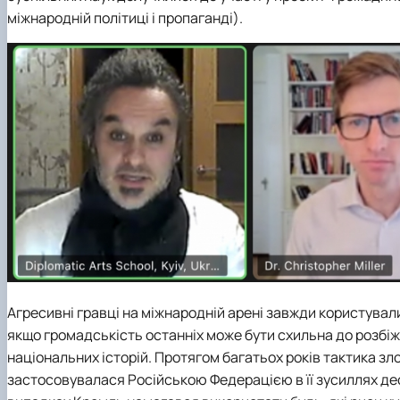
Медіалабораторія
ЄВІ
Розклад занять
Онлайн-лекторій
міжнародній політиці і пропаганді)
.
Фотостудія
Вартість навчання
Старостат
Наукові школи
Телестудія
Центр профорієнтаційної роботи та сприяння працев
Електронні навчальні курси (Elearn)
Галерея відомих випускників
ДЕНЬ ВІДКРИТИХ ДВЕРЕЙ
Відповідальні за інформаційне наповнення веб-сторін
Виховна робота
Пам'яті студентів та випускників факультету – захисни
Агресивні гравці на міжнародній арені завжди користувал
якщо громадськість останніх може бути схильна до розбіж
національних історій. Протягом багатьох років тактика з
застосовувалася Російською Федерацією в її зусиллях дес