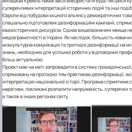
випадках Кремль намагався використати будь-які риси к
суперечливих інтерпретацій історичних подій та інші под
Європи від побудови міцного альянсу демократичних това
спеціально підготовлені дезінформаційні кампанії, спрямо
квазіісторичних дискурсів. Однак вищезазначені явища н
медіаграмотності в Україні. Як наслідок, більшість новачк
міжкультурна комунікація та протидія дезінформації на мі
знань, необхідних для успішної роботи у відповідних профе
більш актуальною.
Проект має на меті запровадити в систему громадянської,
спрямовану на протидію тим практикам дезінформації, які
інтерпретацію національної історії. Програма сприятиме 
наративи, покликані розпалити напруженість, суперечки та
а також в інших регіонах світу.