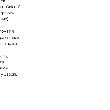
щодо
ьно-Східної
діграють
чних)
ломатія,
практичних
ма стає ще
раму,
 та
мисні
у Європі,