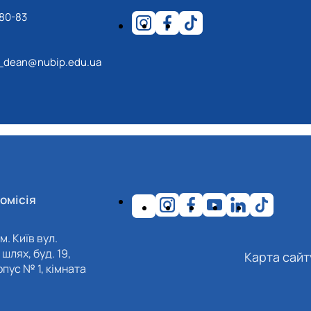
-80-83
_dean@nubip.edu.ua
омісія
м. Київ вул.
шлях, буд. 19,
Карта сайт
пус № 1, кімната