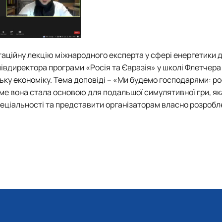
аційну лекцію міжнародного експерта у сфері енергетики 
івдиректора програми «Росія та Євразія» у школі Флетчера
ьку економіку. Тема доповіді –
«Ми будемо господарями: ро
аме вона стала основою для подальшої симулятивної гри, як
пеціальності та представити організаторам власно розробл