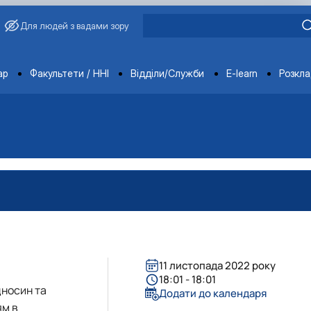
Для людей з вадами зору
ments
ар
Факультети / ННІ
Відділи/Служби
E-learn
Розкл
11 листопада 2022 року
18:01 - 18:01
дносин та
Додати до календаря
ям в