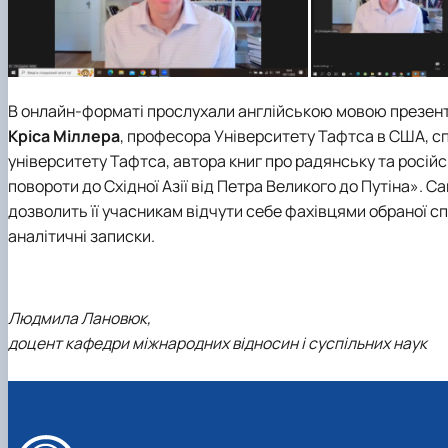
В онлайн-форматі прослухали англійською мовою презент
Кріса Міллера
, професора Університету Тафтса в США, сп
університету Тафтса, автора книг про радянську та російс
повороти до Східної Азії від Петра Великого до Путіна»
. С
дозволить її учасникам відчути себе фахівцями обраної с
аналітичні записки.
Людмила Лановюк,
доцент кафедри міжнародних відносин і суспільних наук