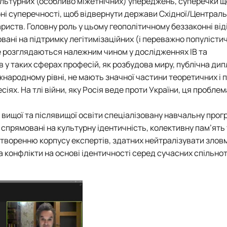
ультурних (особливо міжетнічних) упереджень, суперечки 
ібні суперечності, щоб відвернути держави Східної/Централ
риств. Головну роль у цьому геополітичному беззаконні ві
вані на підтримку легітимізаційних (і переважно популісти
е розглядаються належним чином у дослідженнях ІВ та
ів у таких сферах професій, як розбудова миру, публічна дип
жнародному рівні, не мають значної частини теоретичних і 
сіях. На тлі війни, яку Росія веде проти України, ця пробле
 вищої та післявищої освіти спеціалізовану навчальну прог
 спрямовані на культурну ідентичність, колективну пам’ять
створенню корпусу експертів, здатних нейтралізувати злов
 конфлікти на основі ідентичності серед сучасних спільнот 