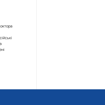
доктора
сійські
а
ені