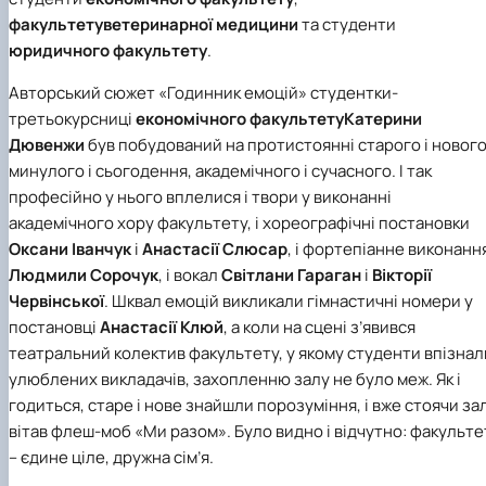
Кафедра англійської філології
факультету
ветеринарної медицини
та студенти
Кафедра фізичної культури і спорту
юридичного факультету
.
Кафедра філософії та міжнародної
комунікації
Авторський сюжет «Годинник емоцій» студентки-
Кафедра психології
третьокурсниці
економічного факультету
Катерини
Кафедра культурології
Дювенжи
був побудований на протистоянні старого і нового
минулого і сьогодення, академічного і сучасного. І так
професійно у нього вплелися і твори у виконанні
академічного хору факультету, і хореографічні постановки
Оксани Іванчук
і
Анастасії Слюсар
, і фортепіанне виконанн
Людмили Сорочук
, і вокал
Світлани
Гараган
і
Вікторії
Червінської
. Шквал емоцій викликали гімнастичні номери у
постановці
Анастасії Клюй
, а коли на сцені з’явився
театральний колектив факультету, у якому студенти впізнал
улюблених викладачів, захопленню залу не було меж. Як і
годиться, старе і нове знайшли порозуміння, і вже стоячи за
вітав флеш-моб «Ми разом». Було видно і відчутно: факульте
– єдине ціле, дружна сім’я.