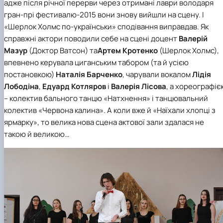
адже після річної перерви через отримані лаври володаря
гран-прі фестивалю-2015 вони знову вийшли на сцену. І
«Шерлок Холмс по-українськи» сподівання виправдав. Як
справжні актори поводили себе на сцені доцент
Валерій
Мазур
(Доктор Ватсон) та
Артем Кротенко
(Шерлок Холмс),
впевнено керувала циганським табором (та й усією
постановкою)
Наталія Барченко
, чарували вокалом
Лідія
Лободіна
,
Едуард Котляров
і
Валерія Лісова
, а хореографіє
– колектив бального танцю «Натхнення» і танцювальний
колектив «Червона калина». А коли вже й «Наїхали хлопці з
ярмарку», то велика нова сцена актової зали здалася не
такою й великою…