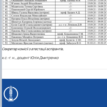
Секретар комісії з атестації аспірантів,
к.с.-г. н., доцент Юлія Дмитренко