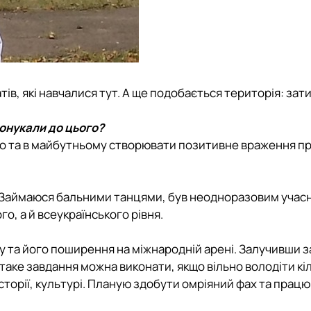
тів, які навчалися тут. А ще подобається територія: зат
понукали до цього?
но та в майбутньому створювати позитивне враження пр
в. Займаюся бальними танцями, був неодноразовим учас
о, а й всеукраїнського рівня.
у та його поширення на міжнародній арені. Залучивши 
, таке завдання можна виконати, якщо вільно володіти к
сторії, культурі. Планую здобути омріяний фах та працю