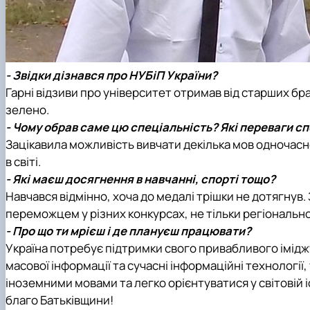
- Звідки дізнався про НУБіП України?
Гарні відзиви про університет отримав від старших бра
зелено.
- Чому обрав саме цю спеціальність? Які переваги с
Зацікавила можливість вивчати декілька мов одночас
в світі.
- Які маєш досягнення в навчанні, спорті тощо?
Навчався відмінно, хоча до медалі трішки не дотягну
переможцем у різних конкурсах, не тільки регіональног
- Про що ти мрієш і де плануєш працювати?
Україна потребує підтримки свого привабливого імідж
масової інформації та сучасні інформаційні технології
іноземними мовами та легко орієнтуватися у світовій і
благо Батьківщини!