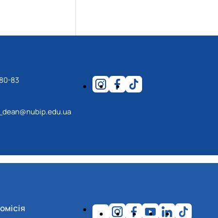
-80-83
_dean@nubip.edu.ua
омісія