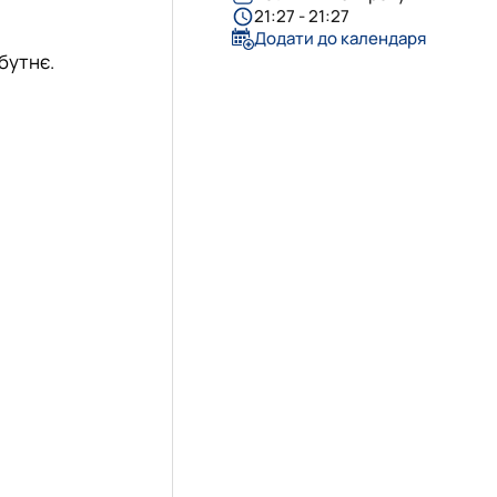
еціальностей
21:27 - 21:27
Додати до календаря
йбутнє.