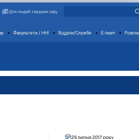
Для людей з вадами зору
ments
ар
Факультети / ННІ
Відділи/Служби
E-learn
Розкл
29 липня 2017 року