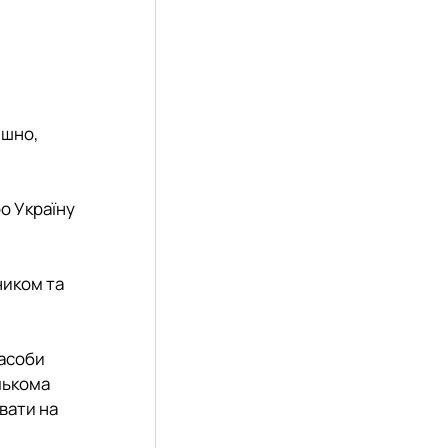
ишно,
о Україну
ником та
засоби
ількома
вати на