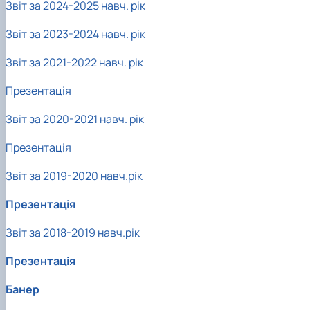
Звіт за 2024-2025 навч. рік
Успішні випускники
Проведення відкритих лекцій
GeoCampus Hub
Неформальна освіта
Звіт за 2023-2024 навч. рік
Акредитація
Звіт за 2021-2022 навч. рік
Презентація
Звіт за 2020-2021 навч. рік
Презентація
Звіт за 2019-2020 навч.рік
Презентація
Звіт за 2018-2019 навч.рік
Презентація
Банер