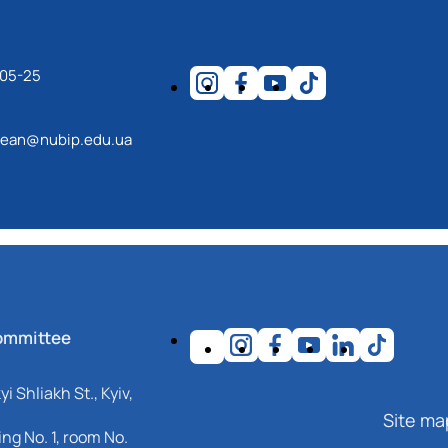
-05-25
ean@nubip.edu.ua
ommittee
i Shliakh St., Kyiv,
Site ma
ng No. 1, room No.