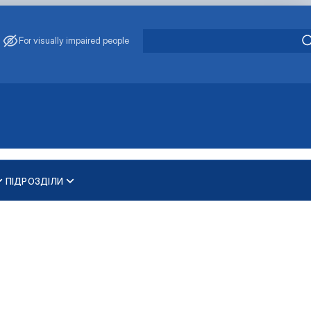
For visually impaired people
ПІДРОЗДІЛИ
и
ти
ування та охорони навколишнього середовища"
 освітньо-наукового рівня вищої освіти