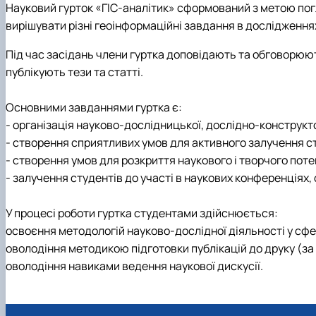
Науковий гурток «ГІС-аналітик» сформований з метою погл
вирішувати різні геоінформаційні завдання в дослідженнях
Під час засідань члени гуртка доповідають та обговорюють
публікують тези та статті.
Основними завданнями гуртка є:
- організація науково-дослідницької, дослідно-конструкто
- створення сприятливих умов для активного залучення ст
- створення умов для розкриття наукового і творчого поте
- залучення студентів до участі в наукових конференціях,
У процесі роботи гуртка студентами здійснюється:
освоєння методологій науково-дослідної діяльності у сфе
оволодіння методикою підготовки публікацій до друку (з
оволодіння навиками ведення наукової дискусії.