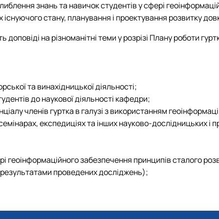
иблення знань та навичок студентів у сфері геоінформаційн
 існуючого стану, планування і проектування розвитку довкі
 доповіді на різноманітні теми у розрізі Плану роботи гур
рської та винахідницької діяльності;
удентів до наукової діяльності кафедри;
нціалу членів гуртка в галузі з використанням геоінформаці
 семінарах, експедиціях та інших науково-дослідницьких і 
рі геоінформаційного забезпечення принципів сталого розв
а результатами проведених досліджень);