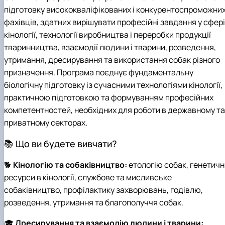
підготовку висококваліфікованих і конкурентоспроможни
фахівців, здатних вирішувати професійні завдання у сфері
кінології, технології виробництва і переробки продукції
тваринництва, взаємодії людини і тварини, розведення,
утримання, дресирування та використання собак різного
призначення. Програма поєднує фундаментальну
біологічну підготовку із сучасними технологіями кінології,
практичною підготовкою та формуванням професійних
компетентностей, необхідних для роботи в державному та
приватному секторах.
📚 Що ви будете вивчати?
🐕
Кінологію та собаківництво:
етологію собак, генетичн
ресурси в кінології, службове та мисливське
собаківництво, профілактику захворювань, годівлю,
розведення, утримання та благополуччя собак.
🎓
Дресирування та взаємодію людини і тварини: