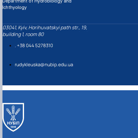
Department of Hydrobiology and
Ichthyology
03041, Kyiv, Horihuvatskyi path str., 19,
building 1, room 80
. +38 044 5278310
rudykleuska@nubip.edu.ua