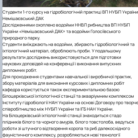
Студенти 1-го курсу на гідробіологічній практиці ВП НУБіП України
Немішаєвський ДАК
Дослідженнями охоплено водойми ННВЛ рибництва ВП НУБіП
України «Немішаєвський ДАК» та водойми Голосіївського
природного парку.
Студенти виїжджають на водойми, збирають гідробіологічний та
іхтіологічний матеріал, оброблюють проби. У подальшому
результати досліджень використовуються для підготовки
наукових доповідей на конференції і виконання випускних
дипломних робіт.
Для проходження студентами навчальної і виробничої практик,
збору матеріалів для виконання курсових і дипломних робіт
кафедра користується також експериментальною базою
Білоцерківської іхтіологічної станції та акваріумним комплексом
Інституту гідробіології НАН України на основі Договору про творч
співробітництво між НУБіП України та ІГБ НАН України.
На Білоцерківській іхтіологічній станції знаходиться стадо
плідників білого та чорного амурів, білого товстолоба, ведуться
роботи зі штучного відтворення коропа та риб далекосхідного
фауністичного комплексу, розробляються нові технології