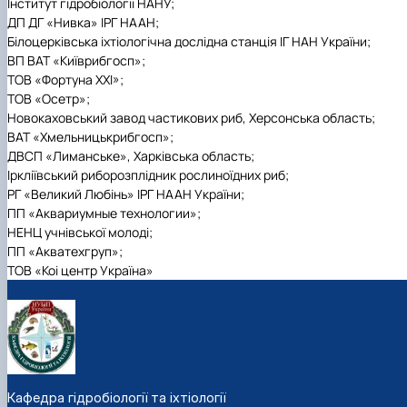
Інститут гідробіології НАНУ;
ДП ДГ «Нивка» ІРГ НААН;
Білоцерківська іхтіологічна дослідна станція ІГ НАН України;
ВП ВАТ «Київрибгосп»;
ТОВ «Фортуна ХХІ»;
ТОВ «Осетр»;
Новокаховський завод частикових риб, Херсонська область;
ВАТ «Хмельницькрибгосп»;
ДВСП «Лиманське», Харківська область;
Іркліївський риборозплідник рослиноїдних риб;
РГ «Великий Любінь» ІРГ НААН України;
ПП «Аквариумные технологии»;
НЕНЦ учнівської молоді;
ПП «Акватехгруп»;
ТОВ «Коі центр Україна»
Кафедра гідробіології та іхтіології