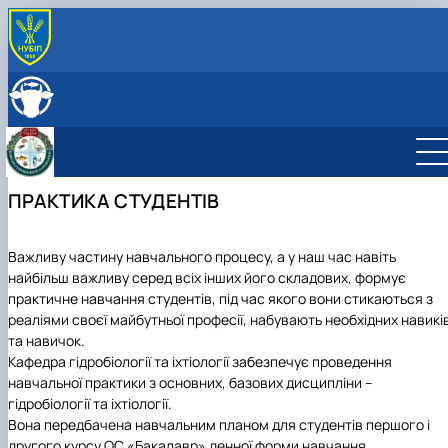
ПРО КАФЕДРУ
Історія кафедри
СКЛАД КАФЕДРИ
Навчально-науково-виробнича лабораторія «Водні
ОСВІТНЯ ДІЯЛЬНІСТЬ
біоресурси та аквакультура ім. В…
Навчальна робота
НАУКОВА ДІЯЛЬНІСТЬ
Можливості працевлаштування
Навчальні лабораторії
Наукова робота
МІЖНАРОДНА ДІЯЛЬНІСТЬ
ПРАКТИКА СТУДЕНТІВ
Можливості для працевлаштування
Сертифікатні курси
Дорадча діяльність
Співпраця з роботодавцями
Фотогалерея
Акваріум та тераріум для початківця
Наукові гуртки
Робочі програми
Підготовка аспірантів та докторантів
Студентський науковий гурток "Декоративн
Важливу частину навчального процесу, а у наш час навіть
Практика студентів
гідробіоресурси"
найбільш важливу серед всіх інших його складових, формує
Студентський науковий гурток "Водні
практичне навчання студентів, під час якого вони стикаються з
біоресурси"
реаліями своєї майбутньої професії, набувають необхідних навикі
та навичок.
Кафедра гідробіології та іхтіології забезпечує проведення
навчальної практики з основних, базових дисципліни –
гідробіології та іхтіології.
Вона передбачена навчальним планом для студентів першого і
другого курсу ОС «Бакалавр» денної форми навчання.