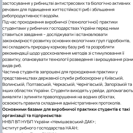
застосування у рибництві антистресових та біологічно активних
речовин для підвищення життєстійкості риб і збільшення
рибопродуктивності водойм.
Під час проходження виробничої (технологічної) практики
студентами у рибничих господарствах України перед ними
ставиться завдання – досліджувати і встановлювати
закономірності розвитку основних екологічних груп гідробіонтів,
які складають природну кормову базу риб та розробляти
рекомендації щодо удосконалення методів зі стимулювання її
розвитку; опановувати технології розведення і вирощування різн
видів риб.
Частина студентів запрошені для проходження практики у
представництвах державної служби рибоохорони у Київській,
Волинській, Полтавській, Черкаській, Чернігівській, Запорізькій та
інших областях України. Студенти виходять у рейди, допомагають
виявляти і зупиняти правопорушення на водних об’єктах,
освоюють правила складання адміністративних протоколів.
Основними базами для виробничої практики студентів є такі
організації та підприємства:
ННВЛ ВП НУБіП України «Немішаєвський ДАК»;
Інститут рибного господарства НААН;