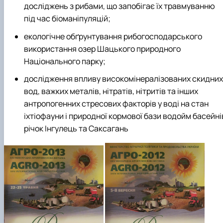
досліджень з рибами, що запобігає їх травмуванню
під час біоманіпуляцій;
екологічне обґрунтування рибогосподарського
використання озер Шацького природного
Національного парку;
дослідження впливу високомінералізованих скидних
вод, важких металів, нітратів, нітритів та інших
антропогенних стресових факторів у воді на стан
іхтіофауни і природної кормової бази водойм басейні
річок Інгулець та Саксагань