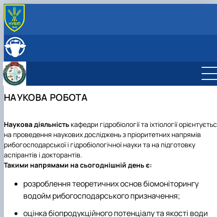
ПРО КАФЕДРУ
Історія кафедри
СКЛАД КАФЕДРИ
Навчально-науково-виробнича лабораторія «Водні
ОСВІТНЯ ДІЯЛЬНІСТЬ
біоресурси та аквакультура ім. В…
Навчальна робота
НАУКОВА ДІЯЛЬНІСТЬ
Можливості працевлаштування
Навчальні лабораторії
Наукова робота
МІЖНАРОДНА ДІЯЛЬНІСТЬ
НАУКОВА РОБОТА
Можливості для працевлаштування
Сертифікатні курси
Дорадча діяльність
Співпраця з роботодавцями
Фотогалерея
Акваріум та тераріум для початківця
Наукові гуртки
Робочі програми
Підготовка аспірантів та докторантів
Студентський науковий гурток "Декоративн
Наукова діяльність
кафедри гідробіології та іхтіології орієнтуєть
Практика студентів
гідробіоресурси"
на проведення наукових досліджень з пріоритетних напрямів
Студентський науковий гурток "Водні
рибогосподарської і гідробіологічної науки та на підготовку
біоресурси"
аспірантів і докторантів.
Такими напрямами на сьогоднішній день є:
розроблення теоретичних основ біомоніторингу
водойм рибогосподарського призначення;
оцінка біопродукційного потенціалу та якості води