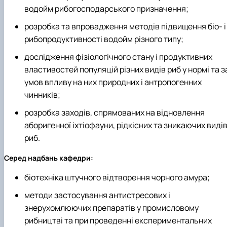
водойм рибогосподарського призначення;
розробка та впровадження методів підвищення біо- і
рибопродуктивності водойм різного типу;
дослідження фізіологічного стану і продуктивних
властивостей популяцій різних видів риб у нормі та з
умов впливу на них природних і антропогенних
чинників;
розробка заходів, спрямованих на відновлення
аборигенної іхтіофауни, рідкісних та зникаючих виді
риб.
Серед надбань кафедри:
біотехніка штучного відтворення чорного амура;
методи застосування антистресових і
знерухомлюючих препаратів у промисловому
рибництві та при проведенні експериментальних