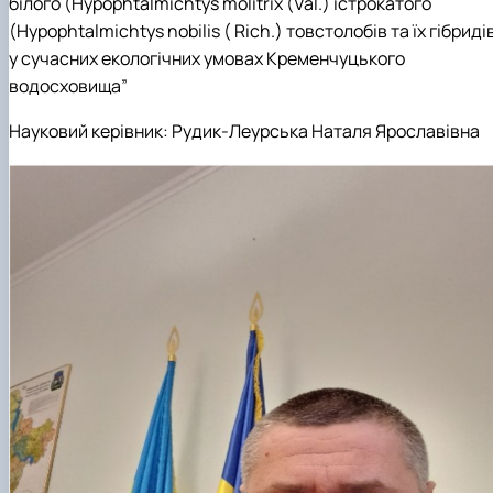
білого (Hypophtalmichtys molitrix (Val.) істрокатого
(Hypophtalmichtys nobilis ( Rich.) товстолобів та їх гібриді
у сучасних екологічних умовах Кременчуцького
водосховища”
Науковий керівник:
Рудик-Леурська Наталя Ярославівна