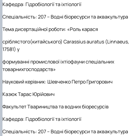
Кафедра: Г
ідробіології та іхтіології
Спеціальність: 207 – Водні біоресурси та аквакультура
Тема дисертаційної роботи:
«Роль карася
сріблястого(китайського)
Carassius
auratus
(
Linnaeus
,
17581) у
формуванні промислової іхтіофауни спеціальних
товарнихгосподарств»
Науковий керівник:
Шевченко Петро Григорович
Казюк Тарас Юрійович
Факультет Твариництва та водних біоресурсів
Кафедра: Г
ідробіології та іхтіології
Спеціальність: 207 – Водні біоресурси та аквакультура