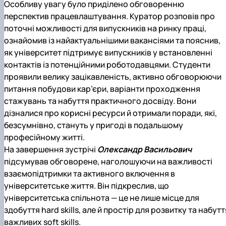
Особливу увагу було приділено обговоренню
перспектив працевлаштування. Куратор розповів про
поточні можливості для випускників на ринку праці,
ознайомив із найактуальнішими вакансіями та пояснив,
як університет підтримує випускників у встановленні
контактів із потенційними роботодавцями. Студенти
проявили велику зацікавленість, активно обговорюючи
питання побудови кар’єри, варіанти проходження
стажувань та набуття практичного досвіду. Вони
дізналися про корисні ресурси й отримали поради, які,
безсумнівно, стануть у пригоді в подальшому
професійному житті.
На завершення зустрічі
Олександр Васильович
підсумував обговорене, наголошуючи на важливості
взаємопідтримки та активного включення в
університетське життя. Він підкреслив, що
університетська спільнота — це не лише місце для
здобуття hard skills, але й простір для розвитку та набутт
важливих soft skills.