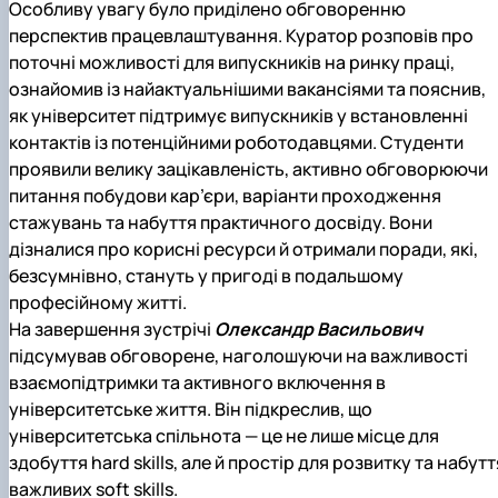
Особливу увагу було приділено обговоренню
перспектив працевлаштування. Куратор розповів про
поточні можливості для випускників на ринку праці,
ознайомив із найактуальнішими вакансіями та пояснив,
як університет підтримує випускників у встановленні
контактів із потенційними роботодавцями. Студенти
проявили велику зацікавленість, активно обговорюючи
питання побудови кар’єри, варіанти проходження
стажувань та набуття практичного досвіду. Вони
дізналися про корисні ресурси й отримали поради, які,
безсумнівно, стануть у пригоді в подальшому
професійному житті.
На завершення зустрічі
Олександр Васильович
підсумував обговорене, наголошуючи на важливості
взаємопідтримки та активного включення в
університетське життя. Він підкреслив, що
університетська спільнота — це не лише місце для
здобуття hard skills, але й простір для розвитку та набутт
важливих soft skills.