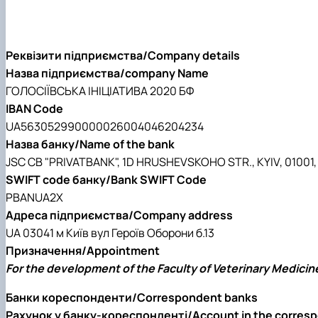
Реквізити підприємства/Company details
Назва підприємства/company Name
ГОЛОСIЇВСЬКА IНIЦIАТИВА 2020 БФ
IBAN Code
UA563052990000026004046204234
Назва банку/Name of the bank
JSC CB "PRIVATBANK", 1D HRUSHEVSKOHO STR., KYIV, 01001
SWIFT code банку/Bank SWIFT Code
PBANUA2X
Адреса підприємства/Company address
UA 03041 м Київ вул Героїв Оборони б.13
Призначення/Appointment
For the development of the Faculty of Veterinary Medicin
Банки кореспонденти/Correspondent banks
Рахунок у банку-кореспонденті/Account in the corres