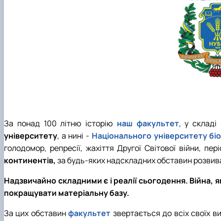
Вчена рада
Академічна доброчесність
Гігієни тварин і харчових продуктів ім. проф. А.К. Ско
Навчально-методична комісія
Вибіркові дисципліни "Ветеринарна медицина"
Фізіології хребетних і фармакології
Рада роботодавців
Проведення відкритих лекцій
ННВ Клінічний центр "Ветмедсервіс"
Портфоліо здобувачів вищої освіти
Адміністрація
Інформація для студентів
Кодекс поведінки лікаря ветеринарної медицини
Виробнича практика
Наші випускники
Почесні доктори та професори НУБіП України рекоме
Вони нагороджені відзнакою "За заслуги перед факу
Скринька довіри
За понад 100 літню історію
наш факультет
, у складі
університету
, а нині -
Національного університету бі
голодомор, репресії, жахіття Другої Світової війни, пе
континентів,
за будь-яких надскладних обставин розвивавс
Надзвичайно складними є і реалії сьогодення. Війна, як
покращувати матеріальну базу.
За цих обставин
факультет
звертається до всіх своїх ви