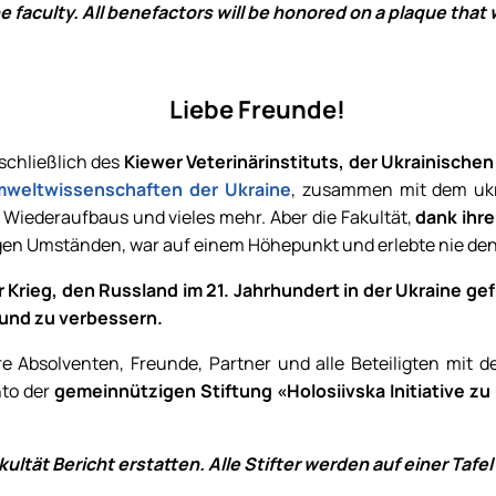
 faculty. All benefactors will be honored on a plaque that we
Liebe Freunde!
nschließlich des
Kiewer Veterinärinstituts, der Ukrainische
Umweltwissenschaften der Ukraine
, zusammen mit dem ukrai
 Wiederaufbaus und vieles mehr. Aber die Fakultät,
dank ihr
rigen Umständen, war auf einem Höhepunkt und erlebte nie de
 Krieg, den Russland im 21. Jahrhundert in der Ukraine gef
 und zu verbessern.
re Absolventen, Freunde, Partner und alle Beteiligten mit d
nto der
gemeinnützigen Stiftung «Holosiivska Initiative z
tät Bericht erstatten. Alle Stifter werden auf einer Tafel 