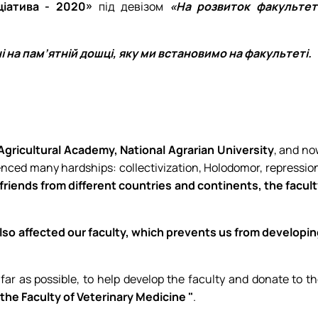
ціатива - 2020»
під девізом
«На розвиток факультет
 на пам’ятній дошці, яку ми встановимо на факультеті.
 Agricultural Academy, National Agrarian University
, and n
enced many hardships: collectivization, Holodomor, repressio
friends from different countries and continents, the facul
 also affected our faculty, which prevents us from developi
 far as possible, to help develop the faculty and donate to t
he Faculty of Veterinary Medicine "
.