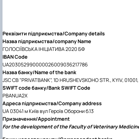
Реквізити підприємства/Company details
Назва підприємства/company Name
ГОЛОСIЇВСЬКА IНIЦIАТИВА 2020 БФ
IBAN Code
UA203052990000026009036217786
Назва банку/Name of the bank
JSC CB "PRIVATBANK", 1D HRUSHEVSKOHO STR., KYIV, 01001
SWIFT code банку/Bank SWIFT Code
PBANUA2X
Адреса підприємства/Company address
UA 03041 м Київ вул Героїв Оборони б.13
Призначення/Appointment
For the development of the Faculty of Veterinary Medicin