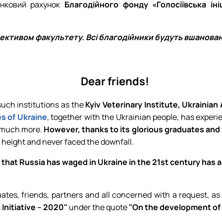
унковий рахунок
Благодійного фонду «Голосіївська іні
ективом факультету. Всі благодійники будуть вшановані
Dear friends!
 such institutions as the
Kyiv Veterinary Institute, Ukrainian
es of Ukraine
, together with the Ukrainian people, has experi
d much more.
However, thanks to its glorious graduates and 
a height and never faced the downfall.
ar that Russia has waged in Ukraine in the 21st century has
uates, friends, partners and all concerned with a request, as
Initiative – 2020"
under the quote
"On the development of t