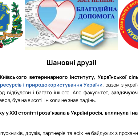
роходька
Вступ 2019 рік
Вступ 2018 рік
ндовані вченою радою факультет…
Шановні друзі!
льтетом ветеринарної медицини …
Київського ветеринарного інституту, Української сіл
оресурсів і природокористування України
, разом з укра
ріод відбудови і багато іншого. Але факультет,
завдячуюч
я, був на висоті і ніколи не знав падінь.
у у XXI столітті розв’язала в Україні росія, вплинула і
пускників, друзів, партнерів та всіх не байдужих з прохан