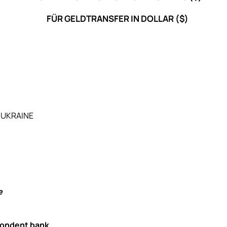
FÜR GELDTRANSFER IN DOLLAR ($)
, UKRAINE
e
pondent bank