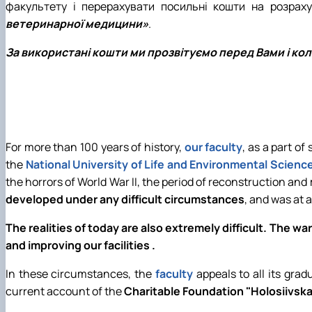
факультету і перерахувати посильні кошти на розрах
ветеринарної медицини»
.
За використані кошти ми прозвітуємо перед Вами і кол
For more than 100 years of history,
our faculty
, as a part of
the
National University of Life and Environmental Scienc
the horrors of World War II, the period of reconstruction an
developed under any difficult circumstances
, and was at 
The realities of today are also extremely difficult. The w
and improving our facilities .
In these circumstances, the
faculty
appeals to all its grad
current account of the
Charitable Foundation "Holosiivska 