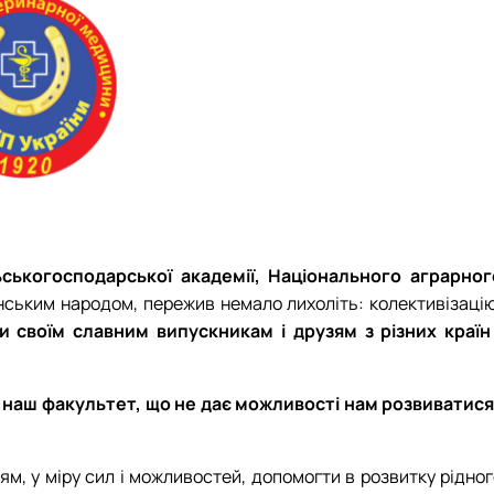
ьськогосподарської академії, Національного аграрног
їнським народом, пережив немало лихоліть: колективізацію
и своїм славним випускникам і друзям з різних країн 
 на наш факультет, що не дає можливості нам розвиватися 
ням, у міру сил і можливостей, допомогти в розвитку рідно