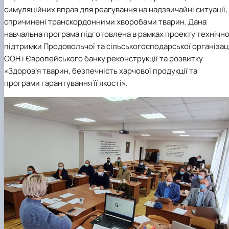
факультетом ветеринарної медицини …
НОВИНИ
Вступ 2022 рік
симуляційних вправ для реагування на надзвичайні ситуації,
Скринька довіри
Вступ 2021 рік
спричинені транскордонними хворобами тварин. Дана
Вступ 2020 рік
навчальна програма підготовлена в рамках проекту технічно
Вступ 2019 рік
підтримки Продовольчої та сільськогосподарської організаці
Вступ 2018 рік
ООН і Європейського банку реконструкції та розвитку
«Здоров’я тварин, безпечність харчової продукції та
програми гарантування її якості».