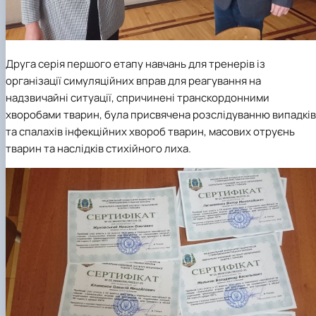
Друга серія першого етапу навчань для тренерів із
організації симуляційних вправ для реагування на
надзвичайні ситуації, спричинені транскордонними
хворобами тварин, була присвячена розслідуванню випадків
та спалахів інфекційних хвороб тварин, масових отруєнь
тварин та наслідків стихійного лиха.