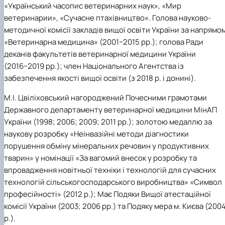
«Український часопис ветеринарних наук», «Мир
ветеринарии», «Сучасне птахівництво». Голова науково-
методичної комісії закладів вищої освіти України за напрямо
«Ветеринарна медицина» (2001−2015 рр.); голова Ради
деканів факультетів ветеринарної медицини України
(2016−2019 рр.); член Національного Агентства із
забезпечення якості вищої освіти (з 2018 р. і донині).
М.І. Цвіліховський нагороджений Почесними грамотами
Державного департаменту ветеринарної медицини МінАП
України (1998; 2006; 2009; 2011 рр.); золотою медаллю за
наукову розробку «Неінвазійні методи діагностики
порушення обміну мінеральних речовин у продуктивних
тварин» у номінації «За вагомий внесок у розробку та
впровадження новітньої техніки і технологій для сучасних
технологій сільськогосподарського виробництва» «Символ
професійності» (2012 р.); Має Подяки Вищої атестаційної
комісії України (2003; 2006 рр.) та Подяку мера м. Києва (200
р.).