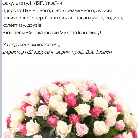
факультету, НУБіП, України.
Здоров’я Вам міцного, щастя безмежного, любові,
невичерпної енергії, підтримки і поваги учнів, родини,
колективу, друзів.
З ювілеєм ВАС, шановний Миколо Івановичу!
За дорученням колективу,
директор НДІ здоров’я тварин, проф. Д.А. Засєкін