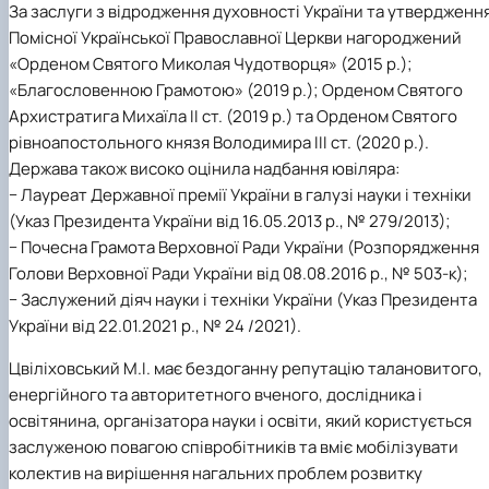
За заслуги з відродження духовності України та утвердженн
Помісної Української Православної Церкви нагороджений
«Орденом Святого Миколая Чудотворця» (2015 р.);
«Благословенною Грамотою» (2019 р.); Орденом Святого
Архистратига Михаїла II ст. (2019 р.) та Орденом Святого
рівноапостольного князя Володимира III ст. (2020 р.).
Держава також високо оцінила надбання ювіляра:
− Лауреат Державної премії України в галузі науки і техніки
(Указ Президента України від 16.05.2013 р., № 279/2013);
− Почесна Грамота Верховної Ради України (Розпорядження
Голови Верховної Ради України від 08.08.2016 р., № 503-к);
− Заслужений діяч науки і техніки України (Указ Президента
України від 22.01.2021 р., № 24 /2021).
Цвіліховський М.І. має бездоганну репутацію талановитого,
енергійного та авторитетного вченого, дослідника і
освітянина, організатора науки і освіти, який користується
заслуженою повагою співробітників та вміє мобілізувати
колектив на вирішення нагальних проблем розвитку