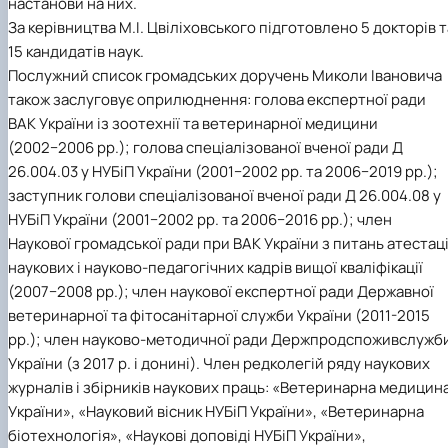
настанови на них.
За керівництва М.І. Цвіліховського підготовлено 5 докторів т
15 кандидатів наук.
Послужний список громадських доручень Миколи Івановича
також заслуговує оприлюднення: голова експертної ради
ВАК України із зоотехнії та ветеринарної медицини
(2002−2006 рр.); голова спеціалізованої вченої ради Д
26.004.03 у НУБіП України (2001−2002 рр. та 2006−2019 рр.);
заступник голови спеціалізованої вченої ради Д 26.004.08 у
НУБіП України (2001−2002 рр. та 2006−2016 рр.); член
Наукової громадської ради при ВАК України з питань атестаці
наукових і науково-педагогічних кадрів вищої кваліфікації
(2007−2008 рр.); член наукової експертної ради Державної
ветеринарної та фітосанітарної служби України (2011-2015
рр.); член науково-методичної ради Держпродспоживслужб
України (з 2017 р. і донині). Член редколегій ряду наукових
журналів і збірників наукових праць: «Ветеринарна медицин
України», «Науковий вісник НУБіП України», «Ветеринарна
біотехнологія», «Наукові доповіді НУБіП України»,