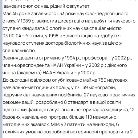
Іванович очолює наш рідний факультет.
Має 45 років загального і 33 роки науково-педагогічного
стажу. У 1989 р. захистив дисертацію на здобуття наукового
ступеня кандидата біологічних наук за спеціальністю
03.00.04 – біохімія, у 1998 р − дисертацію на здобуття
наукового ступеня доктора біологічних наук за цією ж
спеціальністю.
Звання доцента отримано у 1994 р., професора – у 2002 р.,
член-кореспондента НААН України – у 2002 р.; дійсного
члена (академіка) НААН України – у 2007 р.
До сьогодні ювіляром опубліковано майже 750 наукових і
навчально-методичних праць, у т.ч. 39 монографій,
підручників і навчальних посібників, 27 науково-практичних
рекомендацій, розроблено 8 стандартів вищої освіти
підготовки фахівців галузі знань ветеринарна медицина, 12
базових навчальних програм, більше 110 навчально-
методичних вказівок. Має 42 патенти на винаходи, 6
технічних умов на розроблені ветеринарні препарати та 2