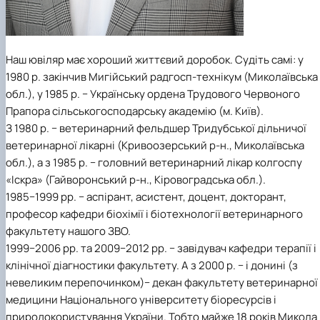
Наш ювіляр має хороший життєвий доробок. Судіть самі: у
1980 р. закінчив Мигійський радгосп-технікум (Миколаївська
обл.), у 1985 р. − Українську ордена Трудового Червоного
Прапора сільськогосподарську академію (м. Київ).
З 1980 р. − ветеринарний фельдшер Тридубської дільничої
ветеринарної лікарні (Кривоозерський р-н., Миколаївська
обл.), а з 1985 р. − головний ветеринарний лікар колгоспу
«Іскра» (Гайворонський р-н., Кіровоградська обл.).
1985−1999 рр. − аспірант, асистент, доцент, докторант,
професор кафедри біохімії і біотехнології ветеринарного
факультету нашого ЗВО.
1999−2006 рр. та 2009−2012 рр. − завідувач кафедри терапії і
клінічної діагностики факультету. А з 2000 р. − і донині (з
невеликим перепочинком)− декан факультету ветеринарної
медицини Національного університету біоресурсів і
природокористування України. Тобто майже 18 років Микола