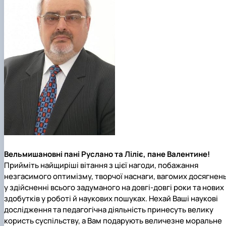
Вельмишановні пані Руслано та Ліліє, пане Валентине!
Прийміть найщиріші вітання з цієї нагоди, побажання
незгасимого оптимізму, творчої наснаги, вагомих досягнен
у здійсненні всього задуманого на довгі-довгі роки та нових
здобутків у роботі й наукових пошуках. Нехай Ваші наукові
дослідження та педагогічна діяльність принесуть велику
користь суспільству, а Вам подарують величезне моральне