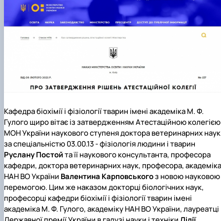
факультетом ветеринарної медицини …
НОВИНИ
Вступ 2022 рік
Скринька довіри
Вступ 2021 рік
Вступ 2020 рік
Вступ 2019 рік
Вступ 2018 рік
Кафедра біохімії і фізіології тварин імені академіка М. Ф.
Гулого щиро вітає із затвердженням Атестаційною колегією
МОН України наукового ступеня доктора ветеринарних наук
за спеціальністю 03.00.13 - фізіологія людини і тварин
Руслану Постой
та її наукового консультанта, професора
кафедри, доктора ветеринарних наук, професора, академік
НАН ВО України
В
алентина Карповського
з новою науковою
перемогою. Цим же наказом докторці біологічних наук,
професорці кафедри біохімії і фізіології тварин імені
академіка М. Ф. Гулого, академіку НАН ВО України, лауреатці
Державної премії України в галузі науки і техніки
Лілії