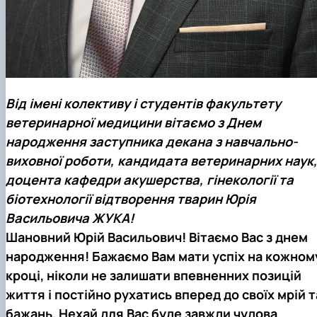
Від імені колективу і студентів факультету
ветеринарної медицини вітаємо з Днем
народження заступника декана з навчально-
виховної роботи, кандидата ветеринарних наук
доцента кафедри акушерства, гінекології та
біотехнології відтворення тварин
Юрія
Васильовича ЖУКА
!
Шановний
Юрій Васильович
! Вітаємо Вас з днем
народження! Бажаємо Вам мати успіх на кожном
кроці, ніколи не залишати впевненних позицій
життя і постійно рухатись вперед до своїх мрій т
бажань. Нехай для Вас буде завжди чудова