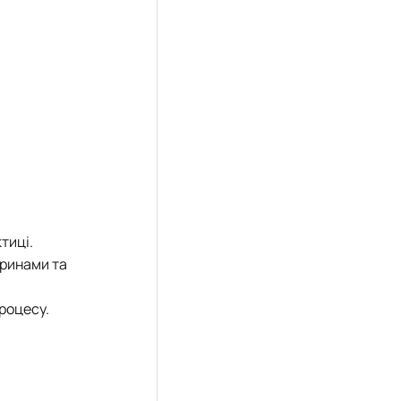
тиці.
аринами та
роцесу.