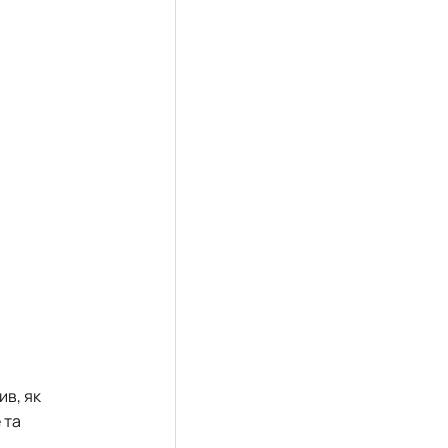
ив, як
 та