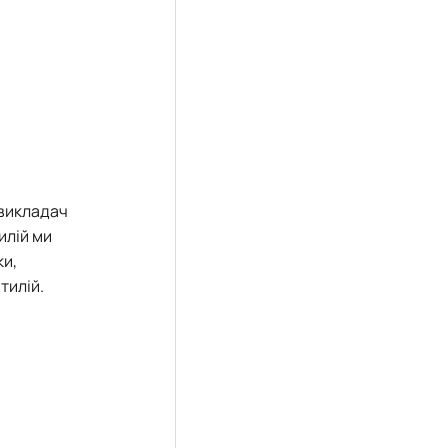
 викладач
илій ми
ки,
тилій.