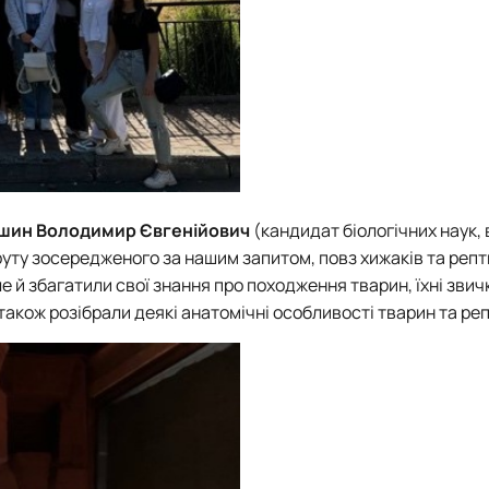
шин Володимир Євгенійович
(кандидат біологічних наук,
уту зосередженого за нашим запитом, повз хижаків та репт
 й збагатили свої знання про походження тварин, їхні звич
також розібрали деякі анатомічні особливості тварин та реп