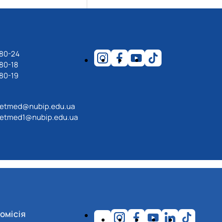
-80-24
80-18
80-19
etmed@nubip.edu.ua
etmed1@nubip.edu.ua
омісія