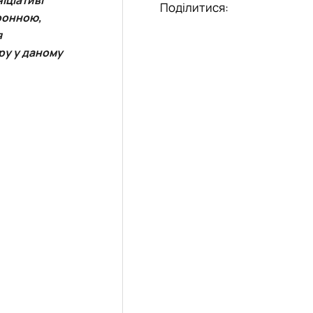
Поділитися:
оронною,
я
ру у даному