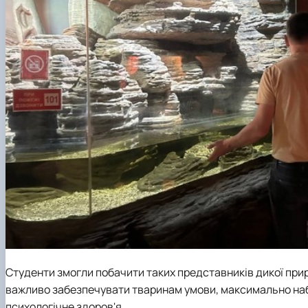
Студенти змогли побачити таких представників дикої приро
важливо забезпечувати тваринам умови, максимально набл
психологічне здоров'я.