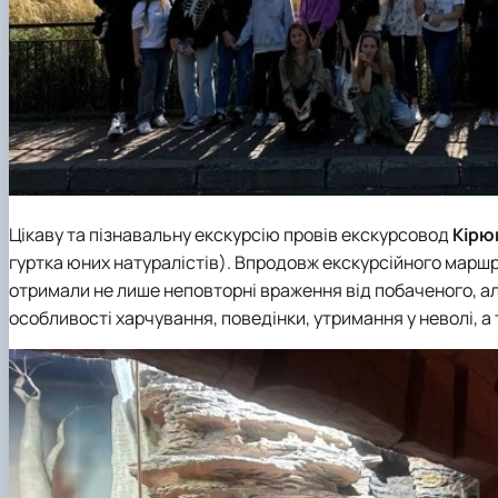
Цікаву та пізнавальну екскурсію провів екскурсовод
Кірю
гуртка юних натуралістів). Впродовж екскурсійного маршр
отримали не лише неповторні враження від побаченого, але
особливості харчування, поведінки, утримання у неволі, а 