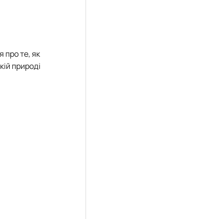
 про те, як
кій природі