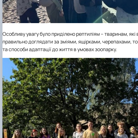
Особливу увагу було приділено рептиліям – тваринам, які
правильно доглядати за зміями, ящірками, черепахами, то
та способи адаптації до життя в умовах зоопарку.