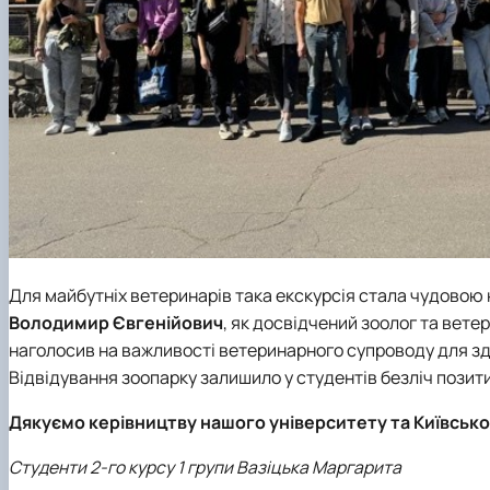
Для майбутніх ветеринарів така екскурсія стала чудовою
Володимир Євгенійович
, як досвідчений зоолог та вет
наголосив на важливості ветеринарного супроводу для здо
Відвідування зоопарку залишило у студентів безліч позит
Дякуємо керівництву нашого університету та Київсько
Студенти 2-го курсу 1 групи Вазіцька Маргарита