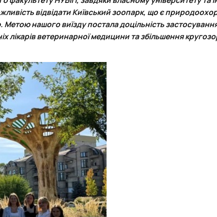
роходька
Вступ 2019 рік
ожливість відвідати Київський зоопарк, що є природоох
Вступ 2018 рік
 Метою нашого виїзду постала доцільність застосуванн
ніх лікарів ветеринарної медицини та збільшення кругозо
ндовані вченою радою факультет…
льтетом ветеринарної медицини …