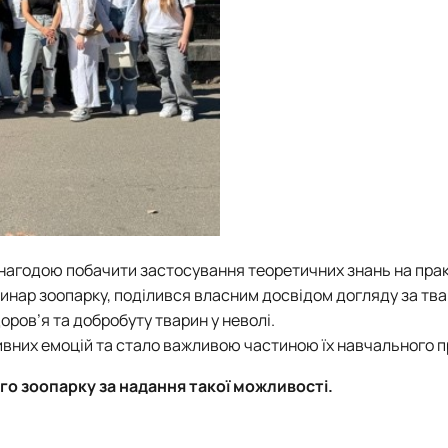
 нагодою побачити застосування теоретичних знань на прак
еринар зоопарку, поділився власним досвідом догляду за тв
ров’я та добробуту тварин у неволі.
ивних емоцій та стало важливою частиною їх навчального п
го зоопарку за надання такої можливості.