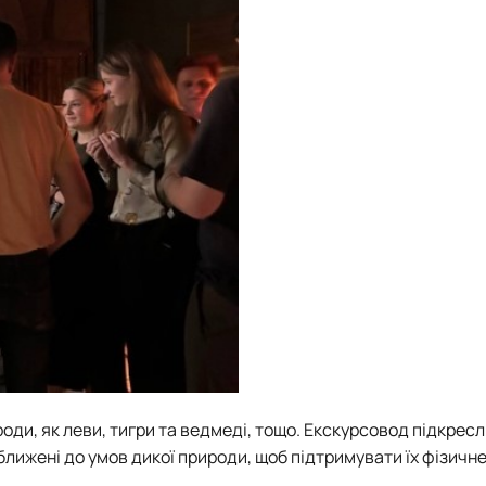
ди, як леви, тигри та ведмеді, тощо. Екскурсовод підкресл
ижені до умов дикої природи, щоб підтримувати їх фізичне