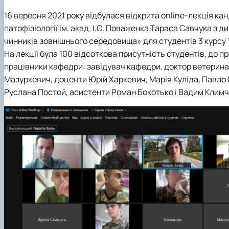
Вчена рада
Академічна доброчесність
Гігієни тварин і харчових продуктів ім. проф. А.К. Ско
Навчально-методична комісія
Вибіркові дисципліни "Ветеринарна медицина"
Фізіології хребетних і фармакології
16 вересня 2021 року відбулася відкрита online-лекція ка
Рада роботодавців
Проведення відкритих лекцій
патофізіології ім. акад. І.О. Поваженка Тараса Савчука з
ННВ Клінічний центр "Ветмедсервіс"
Портфоліо здобувачів вищої освіти
чинників зовнішнього середовища» для студентів 3 курсу 
Адміністрація
Інформація для студентів
На лекції була 100 відсоткова присутність студентів, до
Кодекс поведінки лікаря ветеринарної медицини
Виробнича практика
працівники кафедри: завідувач кафедри, доктор ветерина
Наші випускники
Мазуркевич, доценти Юрій Харкевич, Марія Куліда, Павло
Почесні доктори та професори НУБіП України рекоме
Руслана Постой, асистенти Роман Бокотько і Вадим Климч
Вони нагороджені відзнакою "За заслуги перед факу
Скринька довіри