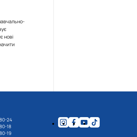
 навчально-
вує
є нові
значити
-80-24
80-18
80-19