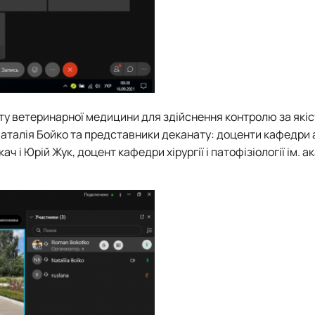
ету ветеринарної медицини для здійснення контролю за які
и Наталія Бойко та представники деканату: доценти кафедри
ч і Юрій Жук, доцент кафедри хірургії і патофізіології ім. ака