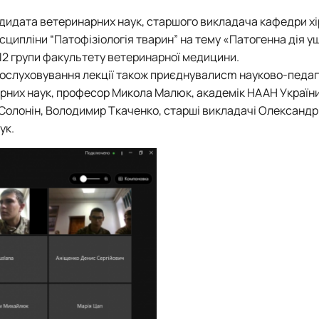
роходька
Вступ 2019 рік
Вступ 2018 рік
ндидата ветеринарних наук, старшого викладача кафедри хіру
 дисципліни “Патофізіологія тварин” на тему «Патогенна дія
12 групи факультету ветеринарної медицини.
 прослуховування лекції також приєднувалисm науково-педаг
рних наук, професор Микола Малюк, академік НААН України
 Солонін, Володимир Ткаченко, старші викладачі Олександр
ндовані вченою радою факультет…
ук.
льтетом ветеринарної медицини …