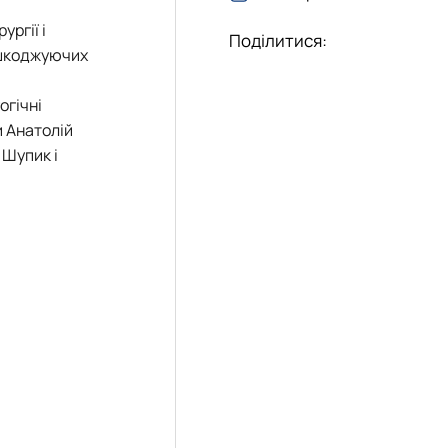
ргії і
Поділитися:
 ушкоджуючих
огічні
 Анатолій
 Шупик і