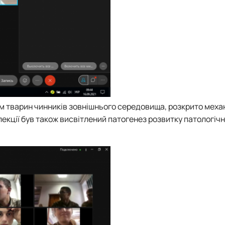
ізм тварин чинників зовнішнього середовища, розкрито механ
лекції був також висвітлений патогенез розвитку патологічн