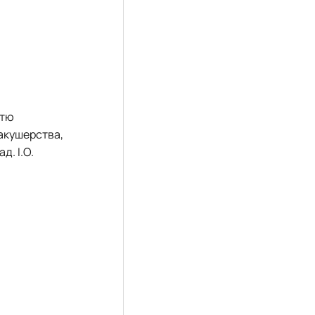
стю
 акушерства,
д. І.О.