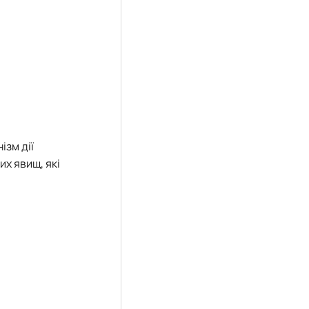
ізм дії
их явищ, які