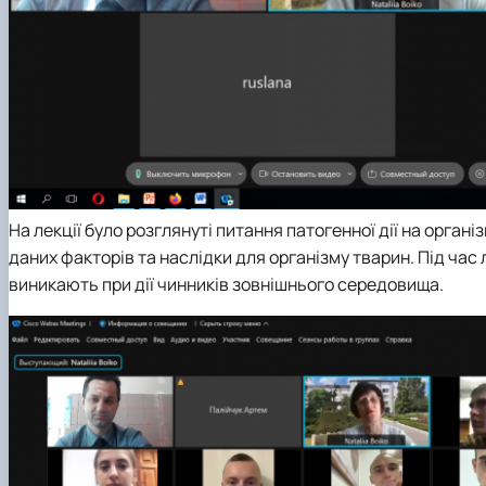
На лекції було розглянуті питання патогенної дії на орган
даних факторів та наслідки для організму тварин. Під час 
виникають при дії чинників зовнішнього середовища.