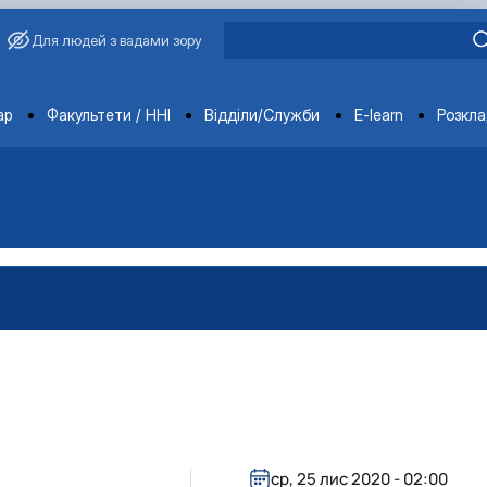
Для людей з вадами зору
ments
ар
Факультети / ННІ
Відділи/Служби
E-learn
Розкл
ср, 25 лис 2020 - 02:00