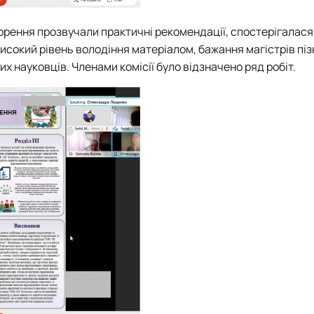
рення прозвучали практичні рекомендації, спостерігалася 
високий рівень володіння матеріалом, бажання магістрів піз
их науковців. Членами комісії було відзначено ряд робіт.