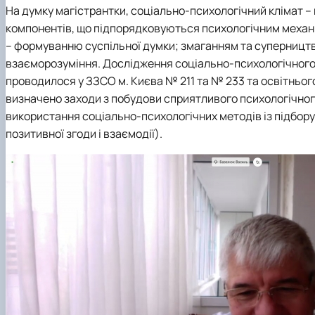
На думку магістрантки, соціально-психологічний клімат – 
компонентів, що підпорядковуються психологічним механі
– формуванню суспільної думки; змаганням та суперництв
взаєморозуміння. Дослідження соціально-психологічного к
проводилося у ЗЗСО м. Києва № 211 та № 233 та освітньог
визначено заходи з побудови сприятливого психологічного 
використання соціально-психологічних методів із підбору
позитивної згоди і взаємодії).