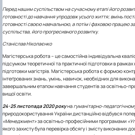
Медіалабораторія
ЄВІ
Розклад занять
Онлайн-лекторій
Фотостудія
Вартість навчання
Старостат
Наукові школи
Перед нашим суспільством на сучасному етапі його розвит
Телестудія
Центр профорієнтаційної роботи та сприяння працев
Електронні навчальні курси (Elearn)
готовності до навчання упродовж усього життя; вмінь пос
Галерея відомих випускників
ДЕНЬ ВІДКРИТИХ ДВЕРЕЙ
готовності своєю навчальною, а потім і фаховою працею з
Відповідальні за інформаційне наповнення веб-сторін
суспільства, його прогресивного розвитку.
Виховна робота
Станіслав Ніколаєнко
Пам'яті студентів та випускників факультету – захисни
Магістерська робота – це самостійна індивідуальна квалі
підсумком теоретичної та практичної підготовки в рамках
підготовки магістрів. Магістерська робота є формою кон
інтеґрованих знань, умінь, навичок, необхідних для викон
завершальним етапом навчання студентів за освітньо-пр
вищої освіти.
24-25 листопада 2020 року
на
гуманітарно-педагогічному
природокористування України дистанційно відбувся попер
«Менеджмент»
за освітньо-професійними програмами
«У
якого захисту була перевірка обсягу і змісту виконаних до