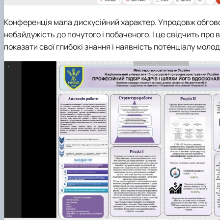
Конференція мала дискусійний характер. Упродовж обгово
небайдужість до почутого і побаченого. І це свідчить про 
показати свої глибокі знання і наявність потенціалу молод