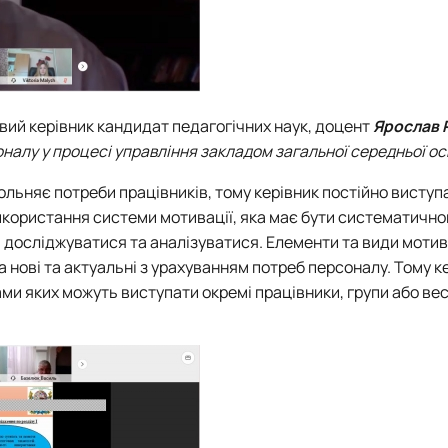
вий керівник кандидат педагогічних наук, доцент
Ярослав 
алу у процесі управління закладом загальної середньої ос
ольняє потреби працівників, тому керівник постійно виступа
використання системи мотивації, яка має бути систематично
ть досліджуватися та аналізуватися. Елементи та види мотива
нові та актуальні з урахуванням потреб персоналу. Тому к
ми яких можуть виступати окремі працівники, групи або ве