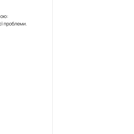
мою:
єї проблеми.