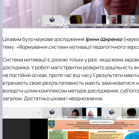
Цікавим було наукове дослідження
Ірини Щиренко
(науко
тему:
«Формування системи мотивації педагогічного персон
Система мотивації є дієвою тільки у разі, якщо вона задов
дослідника. У роботі магістрантки розкрито доцільність 
на постійній основі, проте час від часу її результати маю
втрачають свою результативність мають замінюватися на 
володіти цілим комплексом методів дослідження, суб’єкта
загалом. Достатньо цікава і неоднозначна.