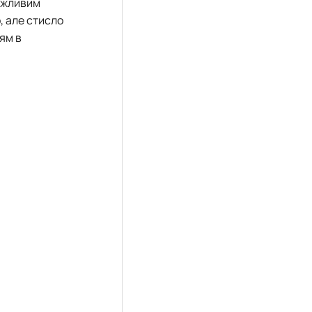
важливим
, але стисло
ям в