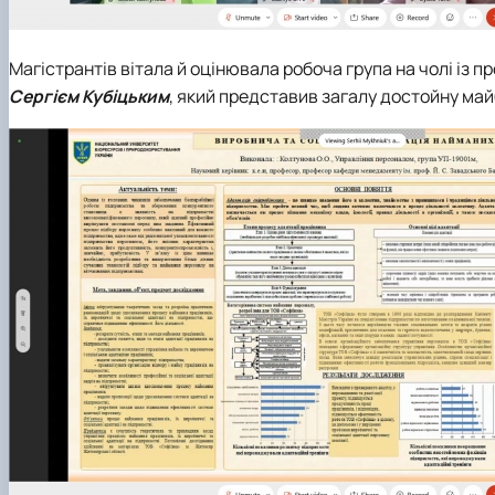
Магістрантів вітала й оцінювала робоча група на чолі із 
Сергієм Кубіцьким
, який представив загалу достойну май