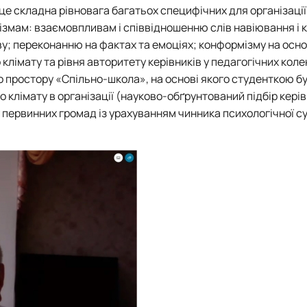
це складна рівновага багатьох специфічних для організації
змам: взаємовпливам і співвідношенню слів навіювання і 
у; переконанню на фактах та емоціях; конформізму на осно
лімату та рівня авторитету керівників у педагогічних кол
о простору «Спільно-школа», на основі якого студенткою б
клімату в організації (науково-обґрунтований підбір керів
 первинних громад із урахуванням чинника психологічної су