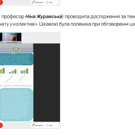
к, професор
Ніна Журавська
) проводила дослідження за те
ату у колективі»
. Цікавою була полеміка при обговоренні ці