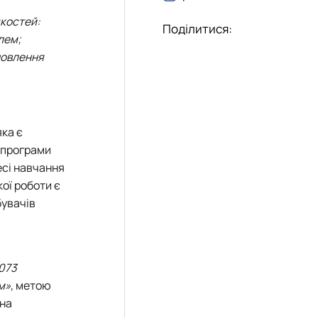
еціальностей
якостей:
Поділитися:
лем;
новлення
яка є
ї програми
есі навчання
кої роботи є
бувачів
073
м»
, метою
чна