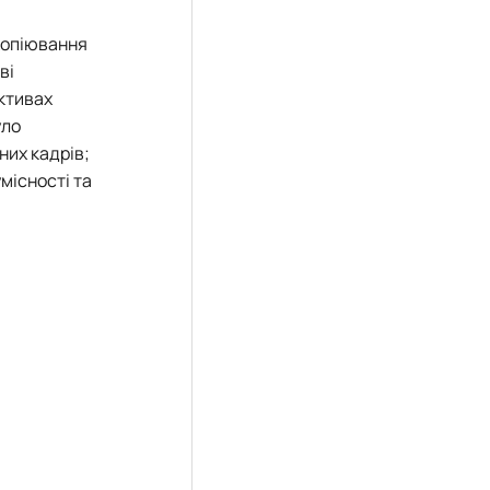
копіювання
ві
ективах
уло
них кадрів;
місності та