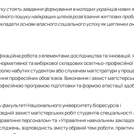
Кафедра англійської мови для технічних та агробіологічних сп
Кафедра англійської філології
ку стоять завдання формування в молодих українців нових 
лаштуванню студентської молоді
Кафедра фізичної культури і спорту
тійного пошуку найкращих шляхів розв’язання життєвих проб
Кафедра філософії та міжнародної комунікації
акладати основи власного соціального успіху як цеглинки о
ки факультету
Кафедра психології
Кафедра культурології
ків України
фікаційна робота з елементами дослідництва та інновацій, 
 нормативної та вибіркової складових освітньо-професійно
тролю набутих студентом або слухачем магістратури у проц
ання професійних обов’язків. Виконання і захист магістерсь
офесійною програмою підготовки та формою атестації здо
 факультеті
Національного університету біоресурсів і
едній захист магістерських робіт студентів спеціальності
правління персоналом»
та
«Управління навчальним закладо
сліджень, відповідність змісту обраній темі роботи, практи