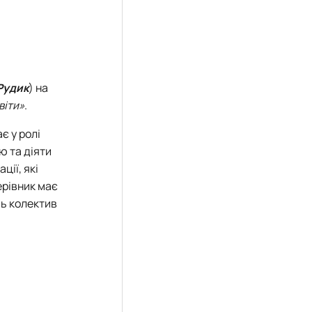
Рудик
) на
віти»
.
є у ролі
ю та діяти
ції, які
ерівник має
сь колектив