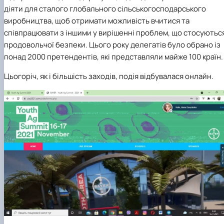
факультетом ветеринарної медицини …
НОВИНИ
Вступ 2022 рік
діяти для сталого глобального сільськогосподарського
Скринька довіри
Вступ 2021 рік
виробництва, щоб отримати можливість вчитися та
Вступ 2020 рік
співпрацювати з іншими у вирішенні проблем, що стосуютьс
Вступ 2019 рік
продовольчої безпеки. Цього року делегатів було обрано із
Вступ 2018 рік
понад 2000 претендентів, які представляли майже 100 країн.
Цьогоріч, як і більшість заходів, подія відбувалася онлайн.