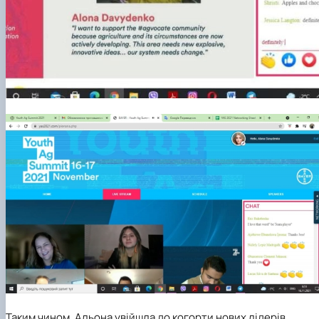
Таким чином, Альона увійшла до когорти нових лідерів