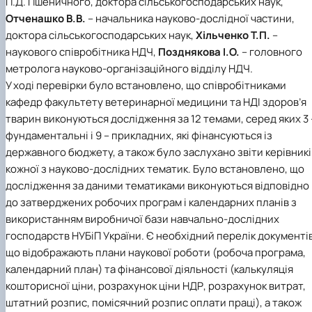
П.Д. Пшеничного, доктора сільськогосподарських наук,
Отченашко В.В.
– начальника науково-дослідної частини,
доктора сільськогосподарських наук,
Хільченко Т.П.
–
наукового співробітника НДЧ,
Позднякова І.О.
– головного
метролога науково-організаційного відділу НДЧ.
У ході перевірки було встановлено, що співробітниками
кафедр факультету ветеринарної медицини та НДІ здоров’я
тварин виконуються дослідження за 12 темами, серед яких 3 
фундаментальні і 9 – прикладних, які фінансуються із
державного бюджету, а також було заслухано звіти керівникі
кожної з науково-дослідних тематик. Було встановлено, що
дослідження за даними тематиками виконуються відповідно
до затверджених робочих програм і календарних планів з
використанням виробничої бази навчально-дослідних
господарств НУБіП України. Є необхідний перелік документів
що відображають плани наукової роботи (робоча програма,
календарний план) та фінансової діяльності (калькуляція
кошторисної ціни, розрахунок ціни НДР, розрахунок витрат,
штатний розпис, помісячний розпис оплати праці), а також