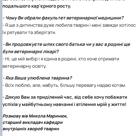
подальшого кар'єрного росту.
- Чому Ви обрали факультет ветеринарної медицини?
- Я ще з дитинства дуже любила тварин і мені завжди хотілос
їх рятувати та зберігати.
- Ви продовжуєте шлях свого батька чи у вас в родині ще
були ветеринарні лікарі?
- Ні, це мій вибір і я єдина в родині, хто хоче отримати
ветеринарну освіту.
- Яка Ваша улюблена тварина?
- Всіх люблю, але, мабуть, більшу перевагу надаю котам.
- Дякую Вам за приділений час, від себе хочу побажати
успіхів у майбутньому навчанні і втілення мрій у життя!
Розмову вів Микола Маринюк,
старший викладач кафедри
внутрішніх хвороб тварин