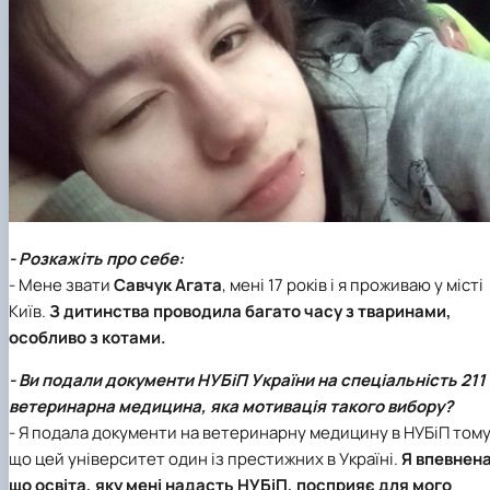
факультетом ветеринарної медицини …
НОВИНИ
Вступ 2022 рік
Скринька довіри
Вступ 2021 рік
Вступ 2020 рік
Вступ 2019 рік
Вступ 2018 рік
- Розкажіть про себе:
- Мене звати
Савчук Агата
, мені 17 років і я проживаю у місті
Київ.
З дитинства проводила багато часу з тваринами,
особливо з котами.
- Ви подали документи НУБіП України на спеціальність 211
ветеринарна медицина, яка мотивація такого вибору?
- Я подала документи на ветеринарну медицину в НУБіП том
що цей університет один із престижних в Україні.
Я впевнена
що освіта, яку мені надасть НУБіП, посприяє для мого