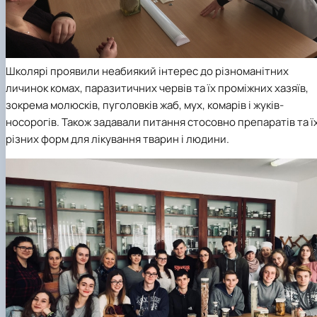
Школярі проявили неабиякий інтерес до різноманітних
личинок комах, паразитичних червів та їх проміжних хазяїв,
зокрема молюсків, пуголовків жаб, мух, комарів і жуків-
носорогів. Також задавали питання стосовно препаратів та ї
різних форм для лікування тварин і людини.