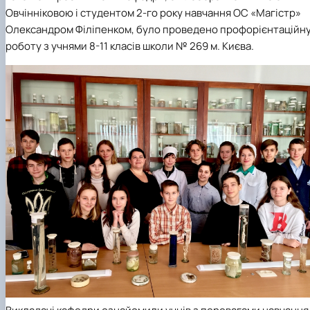
факультетом ветеринарної медицини …
НОВИНИ
Вступ 2022 рік
Овчінніковою і студентом 2-го року навчання ОС «Магістр»
Скринька довіри
Вступ 2021 рік
Олександром Філіпенком, було проведено профорієнтаційн
Вступ 2020 рік
роботу з учнями 8-11 класів школи № 269 м. Києва.
Вступ 2019 рік
Вступ 2018 рік