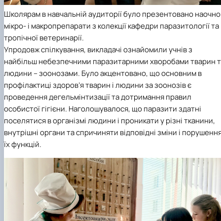
Школярам в навчальній аудиторії було презентовано наочно
мікро- і макропрепарати з колекції кафедри паразитології та
тропічної ветеринарії.
Упродовж спілкування, викладачі ознайомили учнів з
найбільш небезпечними паразитарними хворобами тварин т
людини – зоонозами. Було акцентовано, що основним в
профілактиці здоров’я тварин і людини за зоонозів є
проведення дегельмінтизації та дотримання правил
особистої гігієни. Наголошувалося, що паразити здатні
поселятися в організмі людини і проникати у різні тканини,
внутрішні органи та спричиняти відповідні зміни і порушенн
їх функцій.