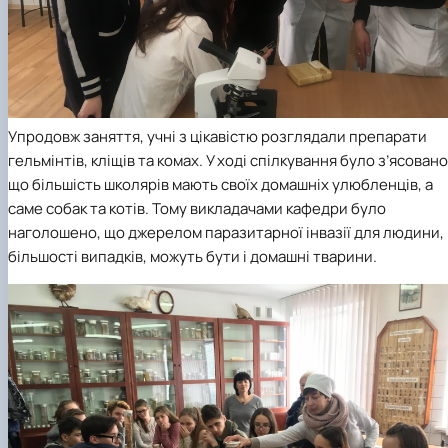
Упродовж заняття, учні з цікавістю розглядали препарати
гельмінтів, кліщів та комах. У ході спілкування було з’ясовано
що більшість школярів мають своїх домашніх улюбленців, а
саме собак та котів. Тому викладачами кафедри було
наголошено, що джерелом паразитарної інвазії для людини, 
більшості випадків, можуть бути і домашні тварини.