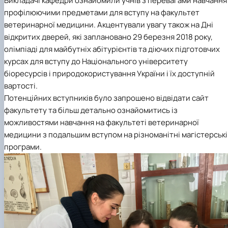
Викладачі кафедри ознайомили учнів з перевагами навчання 
профілюючими предметами для вступу на факультет
ветеринарної медицини. Акцентували увагу також на Дні
відкритих дверей, які заплановано 29 березня 2018 року,
олімпіаді для майбутніх абітурієнтів та діючих підготовчих
курсах для вступу до Національного університету
біоресурсів і природокористування України і їх доступній
вартості.
Потенційних вступників було запрошено відвідати сайт
факультету та більш детально ознайомитись із
можливостями навчання на факультеті ветеринарної
медицини з подальшим вступом на різноманітні магістерські
програми.