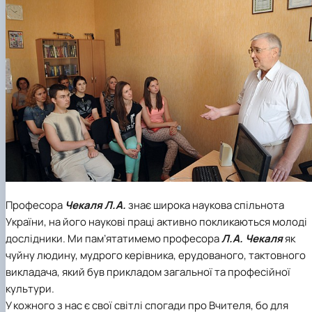
Професора
Чекаля Л.А.
знає широка наукова спільнота
України, на його наукові праці активно покликаються молоді
дослідники. Ми пам’ятатимемо професора
Л.А. Чекаля
як
чуйну людину, мудрого керівника, ерудованого, тактовного
викладача, який був прикладом загальної та професійної
культури.
У кожного з нас є свої світлі спогади про Вчителя, бо для