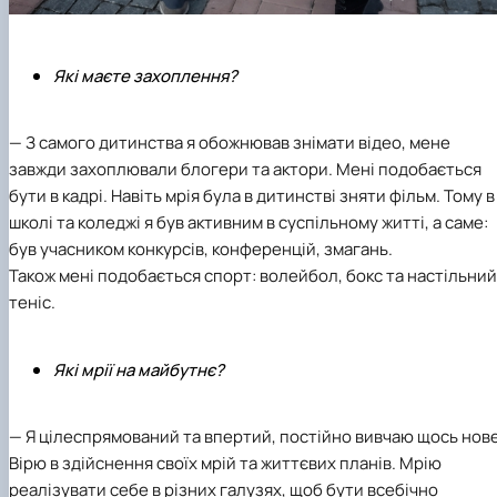
Які маєте захоплення?
— З самого дитинства я обожнював знімати відео, мене
завжди захоплювали блогери та актори. Мені подобається
бути в кадрі. Навіть мрія була в дитинстві зняти фільм. Тому в
школі та коледжі я був активним в суспільному житті, а саме:
був учасником конкурсів, конференцій, змагань.
Також мені подобається спорт: волейбол, бокс та настільний
теніс.
Які мрії на майбутнє?
— Я цілеспрямований та впертий, постійно вивчаю щось нове
Вірю в здійснення своїх мрій та життєвих планів. Мрію
реалізувати себе в різних галузях, щоб бути всебічно