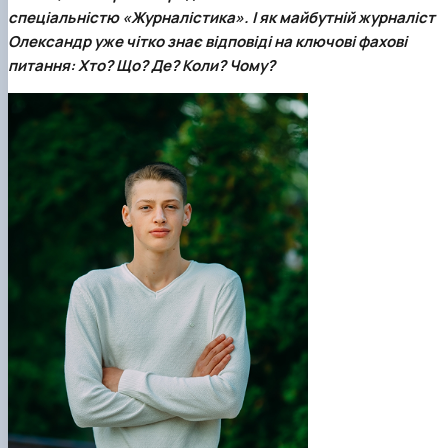
Кафедра англійської філології
спеціальністю «Журналістика»
. І як майбутній журналіст
Кафедра фізичної культури і спорту
Олександр уже чітко знає відповіді на ключові фахові
Кафедра філософії та міжнародної
питання: Хто? Що? Де? Коли? Чому?
комунікації
Кафедра психології
Кафедра культурології