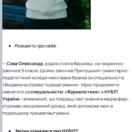
Розкажіть про себе.
—
Сова Олександр
, родом з села Васьківці, на «відмінно»
закінчив 9 класів. Щойно закінчив
Прилуцький гуманітарно-
педагогічний коледж імені Івана Франка
за спеціальністю
«Видавнича справа та редагування». Мрію продовжити
навчатися за
спеціальністю «Журналістика»
в
НУБіП
України
, і впевнений, що покращу свої знання в медіасфері,
отримаю неоціненний досвід, який допоможе мені в
подальшому працевлаштуванні.
Звідки дізналися про НУБіП?