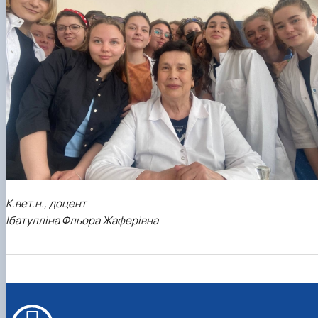
К.вет.н., доцент
Ібатулліна Фльора Жаферівна