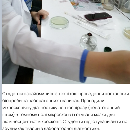
Студенти ознайомились з технікою проведення постановки
біопроби на лабораторних тваринах. Проводили
мікроскопічну діагностику лептоспірозу (непатогенний
штам) в темному полі мікроскопа і готували мазки для
люмінесцентної мікроскопії. Студенти підготували звіти по
збудниках тварин з лабораторної діагностики.