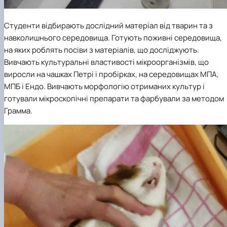
Студенти відбирають дослідний матеріал від тварин та з
навколишнього середовища. Готують поживні середовища,
на яких роблять посіви з матеріалів, що досліджують.
Вивчають культуральні властивості мікроорганізмів, що
виросли на чашках Петрі і пробірках,
на середовищах МПА,
МПБ і Ендо. Вивчають морфологію отриманих культур і
готували мікроскопічні препарати та фарбували за методом
Грамма.