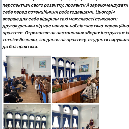
Кафедра англійської філології
перспективи свого розвитку, проявити й зарекомендувати
Кафедра фізичної культури і спорту
себе перед потенційними роботодавцями. Цьогоріч
Кафедра філософії та міжнародної
вперше для себе відкрили такі можливості
психологи-
комунікації
другокурсники під час навчальної діагностико-корекційно
Кафедра психології
практики
. Отримавши на настановчих зборах інструктаж із
Кафедра культурології
техніки безпеки, завдання на практику, студенти вирушил
до баз практики.