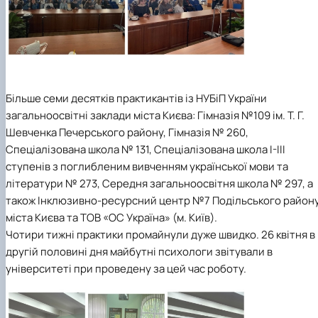
Більше семи десятків практикантів із НУБіП України
загальноосвітні заклади міста Києва: Гімназія №109 ім. Т. Г.
Шевченка Печерського району, Гімназія № 260,
Спеціалізована школа № 131, Спеціалізована школа І-ІІІ
ступенів з поглибленим вивченням української мови та
літератури № 273, Середня загальноосвітня школа № 297, а
також Інклюзивно-ресурсний центр №7 Подільського район
міста Києва та ТОВ «ОС Україна» (м. Київ).
Чотири тижні практики промайнули дуже швидко. 26 квітня в
другій половині дня майбутні психологи звітували в
університеті при проведену за цей час роботу.