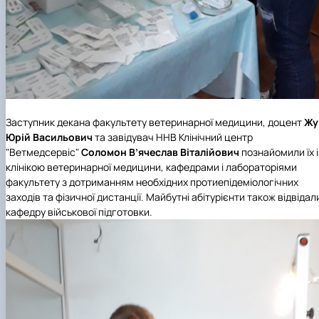
Заступник декана факультету ветеринарної медицини, доцент
Жу
Юрій Васильович
та завідувач
ННВ Клінічний центр
"Ветмедсервіс"
Соломон В’ячеслав Віталійович
познайомили їх і
клінікою ветеринарної медицини, кафедрами і лабораторіями
факультету з дотриманням необхідних протиепідеміологічних
заходів та фізичної дистанції. Майбутні абітурієнти також відвідал
кафедру військової підготовки.