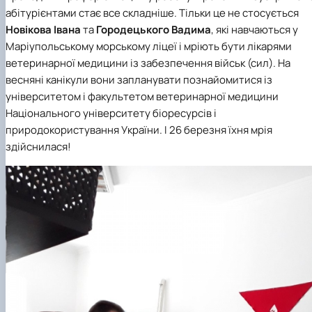
факультетом ветеринарної медицини …
НОВИНИ
Вступ 2022 рік
абітурієнтами стає все складніше. Тільки це не стосується
Скринька довіри
Вступ 2021 рік
Новікова Івана
та
Городецького Вадима
, які навчаються у
Вступ 2020 рік
Маріупольському морському ліцеї і мріють бути лікарями
Вступ 2019 рік
ветеринарної медицини із забезпечення військ (сил). На
Вступ 2018 рік
весняні канікули вони запланувати познайомитися із
університетом і факультетом ветеринарної медицини
Національного університету біоресурсів і
природокористування України. І 26 березня їхня мрія
здійснилася!