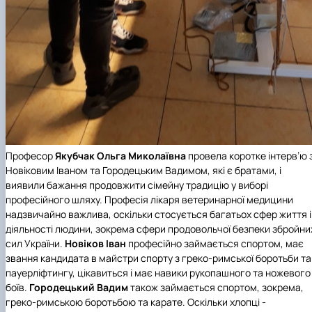
Професор
Якубчак Ольга Миколаївна
провела коротке інтерв’ю 
Новіковим Іваном та Городецьким Вадимом, які є братами, і
виявили бажання продовжити сімейну традицію у виборі
професійного шляху. Професія лікаря ветеринарної медицини
надзвичайно важлива, оскільки стосується багатьох сфер життя і
діяльності людини, зокрема сфери продовольчої безпеки збройни
сил України.
Новіков Іван
професійно займається спортом, має
звання кандидата в майстри спорту з греко-римської боротьби та
пауерліфтингу, цікавиться і має навики рукопашного та ножевого
боїв.
Городецький Вадим
також займається спортом, зокрема,
греко-римською боротьбою та карате. Оскільки хлопці -