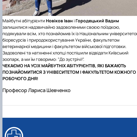
Майбутні абітурієнти
Новіков Іван
і
Городецький Вадим
залишилися надзвичайно задоволеними своєю поїздкою,
подякували всім, хто познайомив їх із Національним університет
біоресурсів і природокористування України, факультетом
ветеринарної медицини і факультетом військової підготовки.
Задоволені та натхненні хлопці поспішили відвідати Київський
зоопарк, а ми їм говоримо: "До зустрічі!".
ЧЕКАЄМО НА УСІХ МАЙБУТНІХ АБІТУРІЄНТІВ, ЯКІ БАЖАЮТЬ
ПОЗНАЙОМИТИСЯ З УНІВЕСИТЕТОМ І ФАКУЛЬТЕТОМ КОЖНОГО
РОБОЧОГО ДНЯ!
Професор Лариса Шевченко