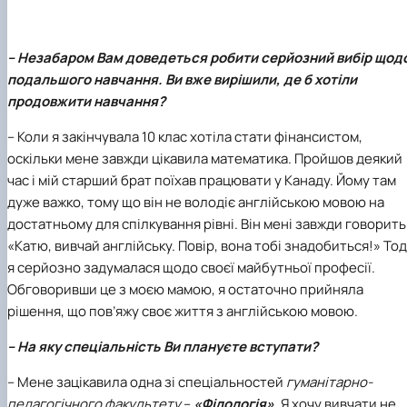
Кафедра англійської філології
Кафедра фізичної культури і спорту
Кафедра філософії та міжнародної
– Незабаром Вам доведеться робити серйозний вибір щод
комунікації
подальшого навчання. Ви вже вирішили, де б хотіли
Кафедра психології
продовжити навчання?
Кафедра культурології
– Коли я закінчувала 10 клас хотіла стати фінансистом,
оскільки мене завжди цікавила математика. Пройшов деякий
час і мій старший брат поїхав працювати у Канаду. Йому там
дуже важко, тому що він не володіє англійською мовою на
достатньому для спілкування рівні. Він мені завжди говорить
«Катю, вивчай англійську. Повір, вона тобі знадобиться!» Тод
я серйозно задумалася щодо своєї майбутньої професії.
Обговоривши це з моєю мамою, я остаточно прийняла
рішення, що пов’яжу своє життя з англійською мовою.
– На яку спеціальність Ви плануєте вступати?
– Мене зацікавила одна зі спеціальностей
гуманітарно-
педагогічного факультету
–
«Філологія»
. Я хочу вивчати не