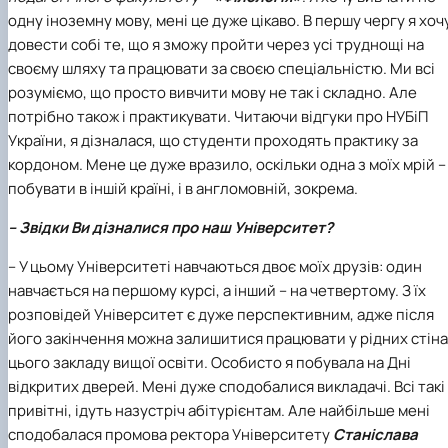
одну іноземну мову, мені це дуже цікаво. В першу чергу я хоч
довести собі те, що я зможу пройти через усі труднощі на
своєму шляху та працювати за своєю спеціальністю. Ми всі
розуміємо, що просто вивчити мову не так і складно. Але
потрібно також і практикувати. Читаючи відгуки про НУБіП
України, я дізналася, що студенти проходять практику за
кордоном. Мене це дуже вразило, оскільки одна з моїх мрій –
побувати в іншій країні, і в англомовній, зокрема.
– Звідки Ви дізналися про наш Університет?
– У цьому Університеті навчаються двоє моїх друзів: один
навчається на першому курсі, а інший – на четвертому. З їх
розповідей Університет є дуже перспективним, адже після
його закінчення можна залишитися працювати у рідних стін
цього закладу вищої освіти. Особисто я побувала на Дні
відкритих дверей. Мені дуже сподобалися викладачі. Всі такі
привітні, ідуть назустріч абітурієнтам. Але найбільше мені
сподобалася промова ректора Університету
Станіслава