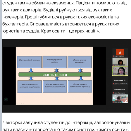
студентам на обман на екзаменах. Пацієнти помирають від
рук таких докторів. Будівлі руйнуються від рук таких
інженерів. Гроші губляться в руках таких економістів та
бухгалтерів. Справедливість втрачається в руках таких
юристів та суддів. Крах освіти - це крах нації!».
Лекторка залучила студентів до інтеракції, запропонувавши
дати власну інтерпретацію таким поняттям: «якість освіти»,