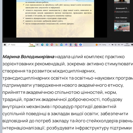
Марина Володимирівна
надала цілий комплекс практико
зорієнтованих рекомендацій, зокрема: активно стимулюват
створення та розвиток міждисциплінарних,
трансдисциплінарних освітніх та освітньо-наукових програм
підтримувати утвердження нового академічного етносу,
прийняття академічною спільнотою цінностей, норм,
традицій, практик академічної доброчесності, побудову
внутрішніх механізмів і процедур протидії девіантній
суспільній поведінці в закладах вищої освіти; забезпечити
відповідний до потреб закладу та його стейкхолдерів рівень
інтернаціоналізації; розбудувати інфраструктуру підтримки