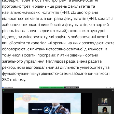
кафедри, гаранти освітніх програм та власне освітні
програми; третій рівень - це рівень факультетів та
навчально-наукових інститутів (ННІ). До цього рівня
відносяться деканати, вчені ради факультетів (ННІ), комісії із
забезпечення якості вищої освіти факультетів; четвертий
рівень (загальноуніверситетський) охоплює структурні
підрозділи університету, які задіяні у забезпеченні якості
вищої освіти та колегіальні органи, на яких розглядаються т
обговорюються питання стосовно освітньої діяльності, в
тому числі і освітні програми; п’ятий рівень – органи
загального управління: Наглядова рада, вчена рада та
ректор, який відповідальний за діяльність університету та
функціонування внутрішньої системи забезпечення якості
ЗВО в цілому.