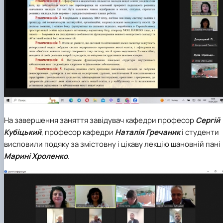
На завершення заняття завідувач кафедри професор
Сергій
Кубіцький
, професор кафедри
Наталія Гречаник
і студенти
висловили подяку за змістовну і цікаву лекцію шановній пані
Марині Хроленко
.