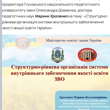
Кафедра англійської філології
проректора Глухівського національного педагогічного
Кафедра фізичної культури і спорту
університету імені Олександра Довженка, доктора
Кафедра філософії та міжнародної
педагогічних наук
Марини Хроленко
на тему:
«Структурно-
комунікації
рівнева організація системи внутрішнього забезпечення
Кафедра психології
якості вищої освіти України»
.
Кафедра культурології