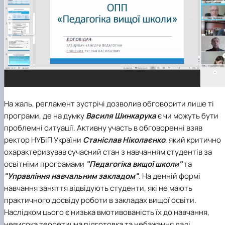
На жаль, регламент зустрічі дозволив обговорити лише ті
програми, де на думку
Василя Шинкарука
є чи можуть бути
проблемні ситуації. Активну участь в обговоренні взяв
ректор НУБіП України
Станіслав Ніколаєнко
, який критично
охарактеризував сучасний стан з навчанням студентів за
освітніми програмами
"Педагогіка вищої школи"
та
"Управління навчальним закладом"
. На денній формі
навчання заняття відвідують студенти, які не мають
практичного досвіду роботи в закладах вищої освіти.
Наслідком цього є низька вмотивованість їх до навчання,
невисока теоретична підготовка та небажання далі