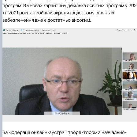
Кафедра англійської філології
програм. В умовах карантину декілька освітніх програм у 20
Кафедра фізичної культури і спорту
та 2021 роках пройшли акредитацію, тому рівень їх
Кафедра філософії та міжнародної
забезпечення вже є достатньо високим.
комунікації
Кафедра психології
Кафедра культурології
За модерації онлайн-зустрічі проректором з навчально-