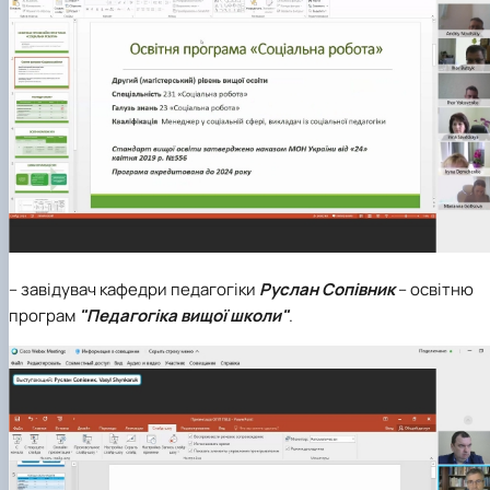
– завідувач кафедри педагогіки
Руслан Сопівник
– освітню
програм
"Педагогіка вищої школи"
.