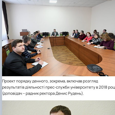
факультетом ветеринарної медицини …
НОВИНИ
Вступ 2022 рік
Скринька довіри
Вступ 2021 рік
Вступ 2020 рік
Вступ 2019 рік
Вступ 2018 рік
Проект порядку денного, зокрема, включав розгляд
результатів діяльності прес-служби університету в 2018 роц
(доповідач – радник ректора Денис Рудень).