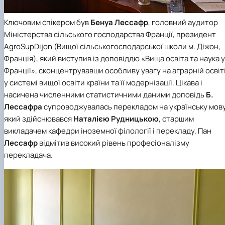
Ключовим спікером був
Бенуа Лессафр
, головний аудитор
Міністерства сільського господарства Франції, президент
AgroSupDijon (Вищої сільськогосподарської школи м. Діжон,
Франція), який виступив із доповіддю «Вища освіта та наука у
Франції», сконцентрувавши особливу увагу на аграрній освіт
у системі вищої освіти країни та її модернізації. Цікава і
насичена численними статистичними даними доповідь
Б.
Лессафра
супроводжувалась перекладом на українську мову
який здійснювався
Наталією Рудницькою
, старшим
викладачем
кафедри іноземної філології і перекладу
. Пан
Лессафр
відмітив високий рівень професіоналізму
перекладача.