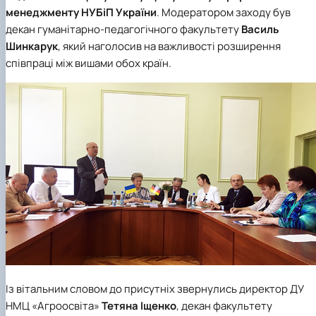
Кафедра англійської філології
менеджменту
НУБіП України
. Модератором заходу був
Кафедра фізичної культури і спорту
декан гуманітарно-педагогічного факультету
Василь
Кафедра філософії та міжнародної
Шинкарук
, який наголосив на важливості розширення
комунікації
співпраці між вишами обох країн.
Кафедра психології
Кафедра культурології
Із вітальним словом до присутніх звернулись директор ДУ
НМЦ «Агроосвіта»
Тетяна Іщенко
, декан факультету