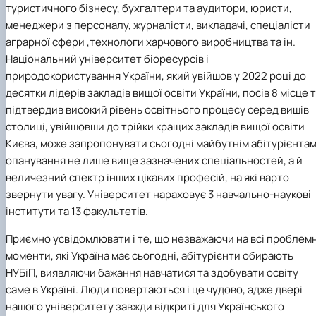
туристичного бізнесу, бухгалтери та аудитори, юристи,
менеджери з персоналу, журналісти, викладачі, спеціалісти
аграрної сфери ,технологи харчового виробництва та ін.
Національний університет біоресурсів і
природокористування України, який увійшов у 2022 році до
десятки лідерів закладів вищої освіти України, посів 8 місце 
підтвердив високий рівень освітнього процесу серед вишів
столиці, увійшовши до трійки кращих закладів вищої освіти
Києва, може запропонувати сьогодні майбутнім абітурієнта
опанування не лише вище зазначених спеціальностей, а й
величезний спектр інших цікавих професій, на які варто
звернути увагу. Університет нараховує 3 навчально-наукові
інститути та 13 факультетів.
Приємно усвідомлювати і те, що незважаючи на всі проблемн
моменти, які Україна має сьогодні, абітурієнти обирають
НУБіП, виявляючи бажання навчатися та здобувати освіту
саме в Україні. Люди повертаються і це чудово, адже двері
нашого університету завжди відкриті для Українського