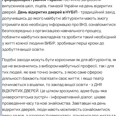
Кафедра англійської філології
випускників шкіл, ліцеїв, гімназій України на день відкритих
Кафедра фізичної культури і спорту
дверей.
День відкритих дверей в НУБіП
- традиційний захід,
Кафедра філософії та міжнародної
долучившись до якого майбутні абітурієнти мають змогу
комунікації
отримати всю необхідну інформацію про ВНЗ, ознайомитися
Кафедра психології
Кафедра культурології
безпосередньо з організацією навчального процесу,
побачити майбутніх викладачів та зробити такий необхідний
у житті кожної людини ВИБІР, зробивши перші кроки до
здобуття вищої освіти.
Подібні заходи можуть бути корисними як для абітурієнтів, як
ще не визначились з вибором майбутньої професії, так і для
тих людей, які вже точно знають, з якою саме сферою
діяльності бажають пов’язати своє життя; і якщо театр
починається з вішалки, то заклад вищої освіти - з ДНЯ
ВІДКРИТИХ ДВЕРЕЙ. Це цілком зрозуміло, адже будь-яка
університетська зустріч - інформативний діалог, цікаве
проведення часу та нові знайомства. Завітавши на день
відкритих дверей, люди мають можливість ознайомитися,
перш за все, з історією Університету, дізнатися про життя та