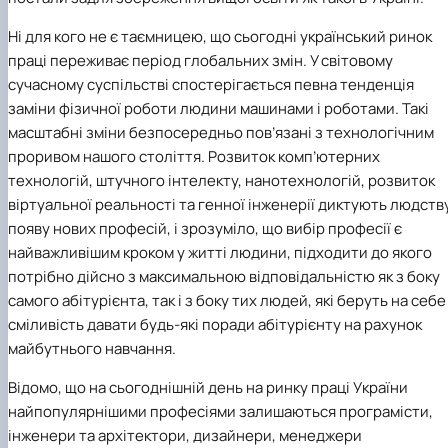
Ні для кого не є таємницею, що сьогодні український ринок
праці переживає період глобальних змін. У світовому
сучасному суспільстві спостерігається певна тенденція
заміни фізичної роботи людини машинами і роботами. Такі
масштабні зміни безпосередньо пов’язані з технологічним
проривом нашого століття. Розвиток комп’ютерних
технологій, штучного інтелекту, нанотехнологій, розвиток
віртуальної реальності та генної інженерії диктують людств
появу нових професій, і зрозуміло, що вибір професії є
найважливішим кроком у житті людини, підходити до якого
потрібно дійсно з максимальною відповідальністю як з боку
самого абітурієнта, так і з боку тих людей, які беруть на себе
сміливість давати будь-які поради абітурієнту на рахунок
майбутнього навчання.
Відомо, що на сьогоднішній день на ринку праці України
найпопулярнішими професіями залишаються програмісти,
інженери та архітектори, дизайнери, менеджери