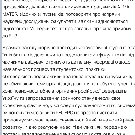
професійну діяльність видатних учених-працівників ALMA
MATER, відомих випускників, поговорити про напрями
наукових досліджень, факультети, за якими здійснюється
підготовка в Університеті та про загальні правила прийому
до ВНЗ.
У рамках заходу щорічно проводяться зустрічі абітурієнтів т
їхніх батьків із деканами та представниками факультетів, під
час яких відвідувачі отримують детальну інформацію щодо
навчального процесу та студентської практики,
обговорюють перспективи працевлаштування випускників,
не обминаючи теми організації дозвілля та побуту студентів.
хоча повномасштабне вторгнення російської федерації в
Україну та запровадження воєнного стану внесли свої
корективи, фактично, у всі сфери суспільного життя, систем
вищої освіти має знайти РЕСУРС не просто вистояти,
продовжуючи своє певне існування, а й вийти на новий рівен
розвитку , гідно реагуючи на всі ті виклики, які перед нею
постали задля збереження вищої освіти як такої в Україні.