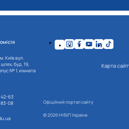
омісія
м. Київ вул.
шлях, буд. 19,
Карта сайт
пус № 1, кімната
-42-63
Офіційний портал сайту
-83-08
© 2026 НУБІП Україна
du.ua