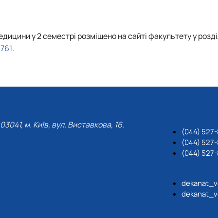
роходька
Вступ 2019 рік
Вступ 2018 рік
дицини у 2 семестрі розміщено на сайті факультету у розді
0761
.
ндовані вченою радою факультет…
льтетом ветеринарної медицини …
03041, м. Київ, вул. Виставкова, 16.
(044) 527
(044) 527-
(044) 527-
dekanat_v
dekanat_v