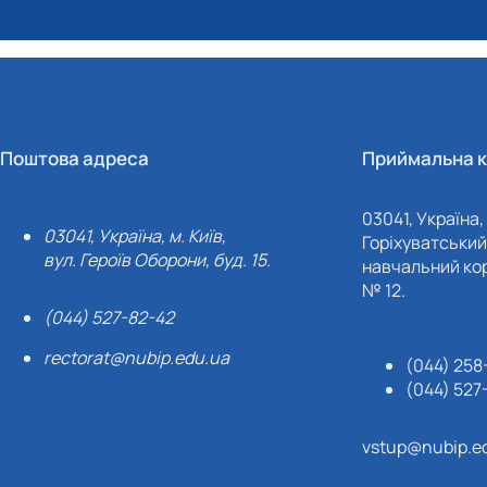
Поштова адреса
Приймальна к
03041, Україна, 
03041, Україна, м. Київ,
Горіхуватський 
вул. Героїв Оборони, буд. 15.
навчальний кор
№ 12.
(044) 527-82-42
rectorat@nubip.edu.ua
(044) 258
(044) 527
vstup@nubip.e