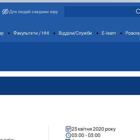
Для людей з вадами зору
ments
ар
Факультети / ННІ
Відділи/Служби
E-learn
Розкл
ументи
ументи
ументи
інічного центру "Ветмедсервіс"
ди
-методичної комісії
ди роботодавців
ий центр "Ветмедсервіс"
ї ради
льно-методичної комісії
отодавців
нічним центром "Ветмедсервіс"
а послуги
23 квітня 2020 року
03:00 - 03:00
о слід