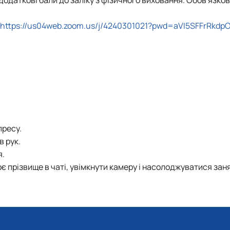
роходька
Вступ 2019 рік
Вступ 2018 рік
https://us04web.zoom.us/j/4240301021?pwd=aVI5SFFrRkd
ндовані вченою радою факультет…
льтетом ветеринарної медицини …
пресу.
в рук.
я.
є прізвище в чаті, увімкнути камеру і насолоджуватися зан