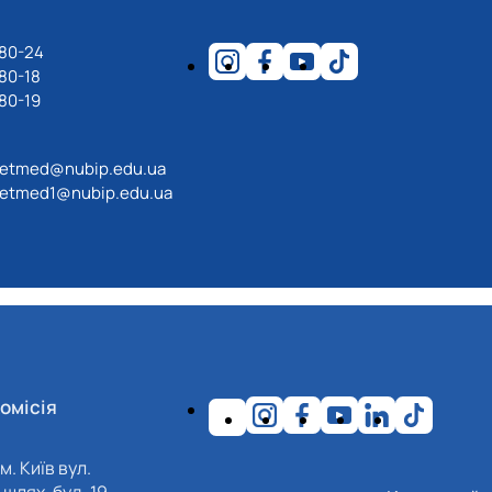
-80-24
80-18
80-19
etmed@nubip.edu.ua
etmed1@nubip.edu.ua
омісія
м. Київ вул.