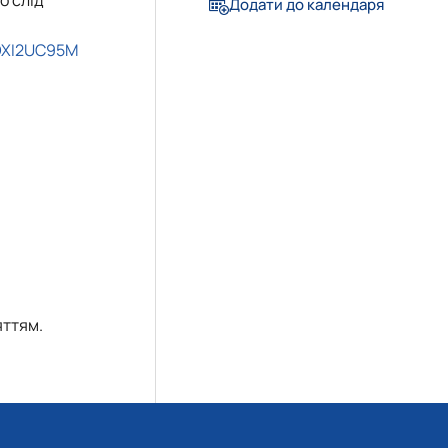
Додати до календаря
pOXI2UC95M
яттям.