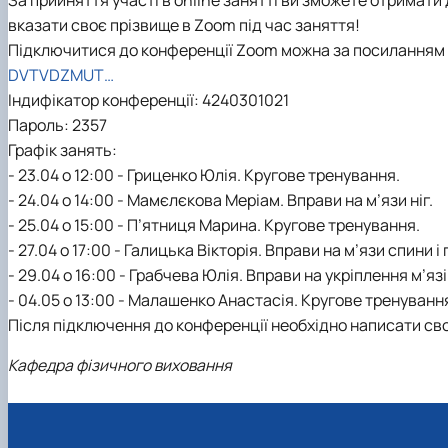
Вчена рада
Академічна доброчесність
Гігієни тварин і харчових продуктів ім. проф. А.К. Ско
вказати своє прізвище в Zoom під час заняття!
Навчально-методична комісія
Вибіркові дисципліни "Ветеринарна медицина"
Фізіології хребетних і фармакології
Підключитися до конференції Zoom можна за посиланням
Рада роботодавців
Проведення відкритих лекцій
DVTVDZMUT…
ННВ Клінічний центр "Ветмедсервіс"
Портфоліо здобувачів вищої освіти
Індифікатор конференції: 4240301021
Адміністрація
Інформація для студентів
Пароль: 2357
Кодекс поведінки лікаря ветеринарної медицини
Виробнича практика
Графік занять:
Наші випускники
- 23.04 о 12:00 - Гриценко Юлія. Кругове тренування.
Почесні доктори та професори НУБіП України рекоме
- 24.04 о 14:00 - Мамєлєкова Меріам. Вправи на м’язи ніг.
Вони нагороджені відзнакою "За заслуги перед факу
- 25.04 о 15:00 - П’ятниця Марина. Кругове тренування.
Скринька довіри
- 27.04 о 17:00 - Галицька Вікторія. Вправи на м’язи спини і 
- 29.04 о 16:00 - Грабчева Юлія. Вправи на укріплення м’язі
- 04.05 о 13:00 - Малашенко Анастасія. Кругове тренуванн
Після підключення до конференції необхідно написати сво
Кафедра фізичного виховання