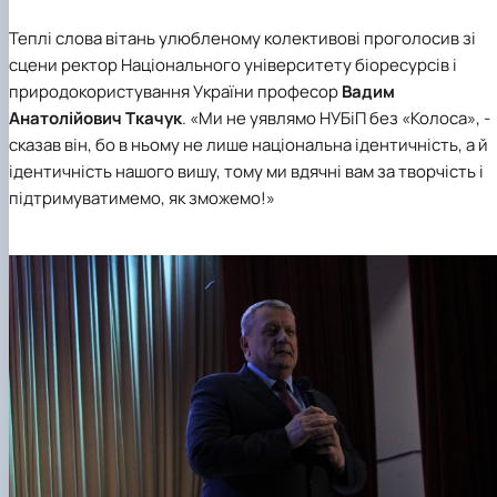
Теплі слова вітань улюбленому колективові проголосив зі
сцени ректор Національного університету біоресурсів і
природокористування України професор
Вадим
Анатолійович Ткачук
.
«Ми не уявлямо НУБіП без «Колоса»
, -
сказав він, бо в ньому не лише національна ідентичність, а й
ідентичність нашого вишу, тому ми вдячні вам за творчість і
підтримуватимемо, як зможемо!»