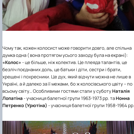
Чому так, кожен колосист може говорити довго, але спільна
думка одна ( вона протягом усього заходу була на екрані):
«Колос»
- це більше, ніж колектив. Це плеяда талантів, це
безліч поєднаних доль, це батьки і діти, сестри і брати,
хрещені і похресники. Це дух, який відчути можна не лише в
Україні, а й далеко за її межами, бо ж колосівського цвіту – по
всьому світу… Особливими гостями стали у суботу
Наталія
Лопатіна
- учасниця балетної групи 1963-1973 рр. та
Нонна
Петренко (Урютіна)
- учасниця балетної групи 1958-1964 рр