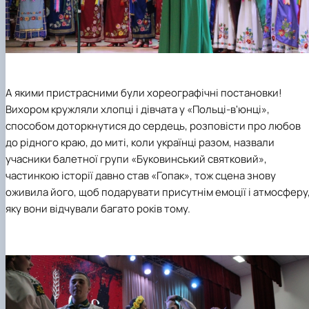
А якими пристрасними були хореографічні постановки!
Вихором кружляли хлопці і дівчата у «Польці-в'юнці»,
способом доторкнутися до сердець, розповісти про любов
до рідного краю, до миті, коли українці разом, назвали
учасники балетної групи «Буковинський святковий»,
частинкою історії давно став «Гопак», тож сцена знову
оживила його, щоб подарувати присутнім емоції і атмосферу
яку вони відчували багато років тому.