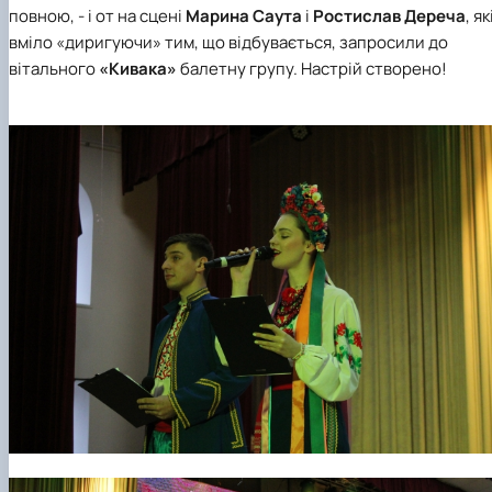
повною, - і от на сцені
Марина Саута
і
Ростислав Дереча
, як
вміло «диригуючи» тим, що відбувається, запросили до
вітального
«Кивака»
балетну групу. Настрій створено!