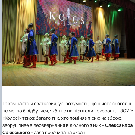
Та хоч настрій святковий, усі розуміють, що нічого сьогодні
не могло б відбутися, якби не наші ангели - охоронці - ЗСУ. У
«Колосі» також багато тих, хто поміняв пісню на зброю,
зворушливе відеозвернення від одного з них –
Олександра
Саківського
– зала побачила на екрані.