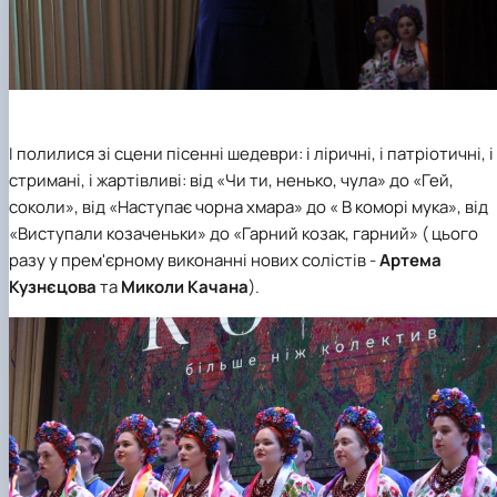
І полилися зі сцени пісенні шедеври: і ліричні, і патріотичні, і
стримані, і жартівливі: від «Чи ти, ненько, чула» до «Гей,
соколи», від «Наступає чорна хмара» до « В коморі мука», від
«Виступали козаченьки» до «Гарний козак, гарний» ( цього
разу у прем'єрному виконанні нових солістів -
Артема
Кузнєцова
та
Миколи Качана
).