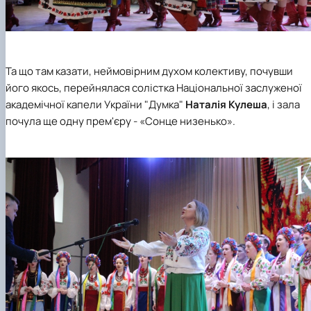
Та що там казати, неймовірним духом колективу, почувши
його якось, перейнялася солістка Національної заслуженої
академічної капели України "Думка"
Наталія Кулеша
, і зала
почула ще одну прем'єру - «Сонце низенько».