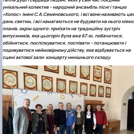
Кафедра англійської філології
унікальний колектив –
народний ансамбль пісні і танцю
Кафедра фізичної культури і спорту
«Колос» імені С.А.Семеновського
, і всі вони називають це
Кафедра філософії та міжнародної
день святим, і всі намагаються не будувати на нього ніяки
комунікації
планів, окрім одного: приїхати на традиційну зустріч
Кафедра психології
Кафедра культурології
випускників, яка цьогоріч була вже 67-ю, побачитися,
обійнятися, поспілкуватися, поспівати – потанцювати і
подивуватися неймовірному дійству, яке відбувається на
сцені актової зали: концерту нинішнього складу.