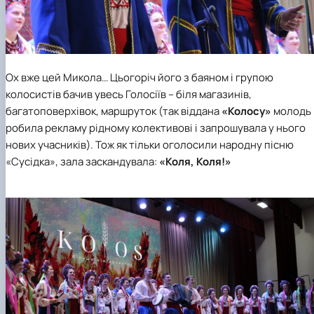
Ох вже цей Микола… Цьогоріч його з баяном і групою
колосистів бачив увесь Голосіїв – біля магазинів,
багатоповерхівок, маршруток (так віддана
«Колосу»
молодь
робила рекламу рідному колективові і запрошувала у нього
нових учасників). Тож як тільки оголосили народну пісню
«Сусідка», зала заскандувала:
«Коля, Коля!»