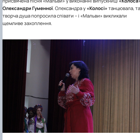
присвячена пісня «Мальви» у виконанні випускниці
«Колоса
Олександри Гуменної
. Олександра у
«Колосі»
танцювала, т
творча душа попросила співати – і «Мальви» викликали
щемливе захоплення.