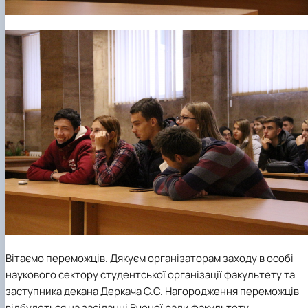
Вітаємо переможців. Дякуєм організаторам заходу в особі
наукового сектору студентської організації факультету та
заступника декана Деркача С.С. Нагородження переможців
відбудеться на засіданні Вченої ради факультету