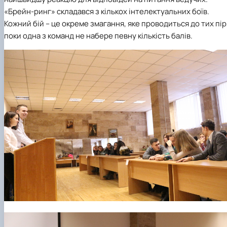
факультетом ветеринарної медицини …
НОВИНИ
Вступ 2022 рік
«Брейн-ринг» складався з кількох інтелектуальних боїв.
Скринька довіри
Вступ 2021 рік
Кожний бій – це окреме змагання, яке проводиться до тих пір
Вступ 2020 рік
поки одна з команд не набере певну кількість балів.
Вступ 2019 рік
Вступ 2018 рік