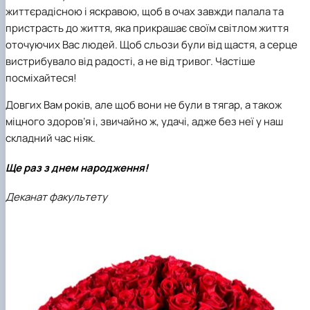
Кафедра англійської філології
життєрадісною і яскравою, щоб в очах завжди палала та
Кафедра фізичної культури і спорту
пристрасть до життя, яка прикрашає своїм світлом життя
Кафедра філософії та міжнародної
оточуючих Вас людей. Щоб сльози були від щастя, а серце
комунікації
вистрибувало від радості, а не від тривог. Частіше
Кафедра психології
посміхайтеся!
Кафедра культурології
Довгих Вам років, але щоб вони не були в тягар, а також
міцного здоров’я і, звичайно ж, удачі, адже без неї у наш
складний час ніяк.
Ще раз з днем народження!
Деканат факультету