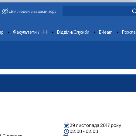
Для людей з вадами зору
ments
ар
Факультети / ННІ
Відділи/Служби
E-learn
Розкл
29 листопада 2017 року
02:00 - 02:00
І Лісового