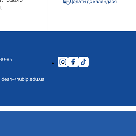
еціальностей
Додати до календаря
.
-80-83
_dean@nubip.edu.ua