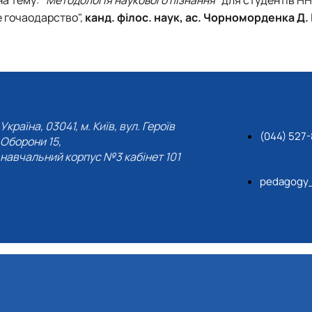
Кафедра англійської мови для технічних та агробіологічних сп
е гочаодарство",
канд. філос. наук, ас. Чорноморденка Д. І
Кафедра англійської філології
лаштуванню студентської молоді
Кафедра фізичної культури і спорту
Кафедра філософії та міжнародної комунікації
ки факультету
Кафедра психології
Кафедра культурології
ків України
Україна, 03041, м. Київ, вул. Героїв
(044) 527
Оборони 15,
навчальний корпус №3 кабінет 101
pedagogy