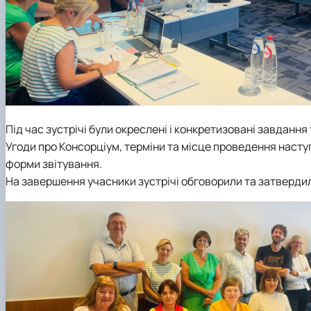
Під час зустрічі були окреслені і конкретизовані завданн
Угоди про Консорціум, терміни та місце проведення насту
форми звітування.
На завершення учасники зустрічі обговорили та затвердил