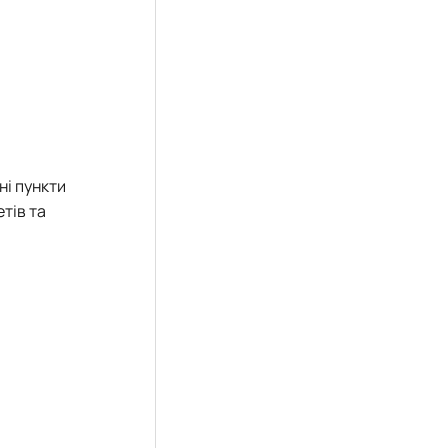
ні пункти
тів та