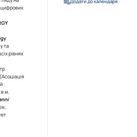
а
Додати до календаря
а цифрових
RGY
rgy
у та
сіх рівнях
нтр
 (Асоціація
ий
в м.
anni
ія;
тет