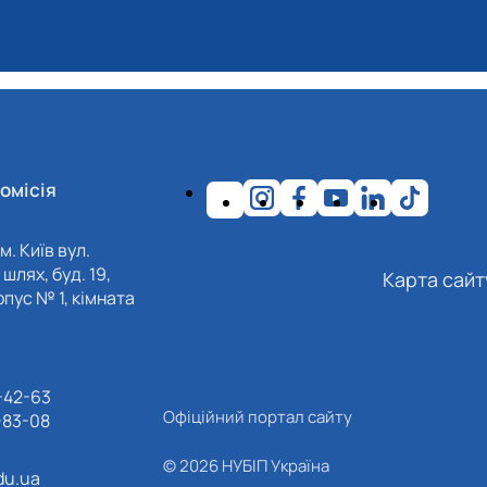
омісія
м. Київ вул.
шлях, буд. 19,
Карта сайт
пус № 1, кімната
-42-63
Офіційний портал сайту
-83-08
© 2026 НУБІП Україна
du.ua