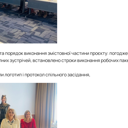
я та порядок виконання змістовної частини проєкту: погодже
пних зустрічей, встановлено строки виконання робочих паке
и логотип і протокол спільного засідання,