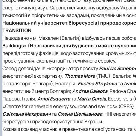
Рейтинг успішності студентів
Кластер цифрової енергетики
енергетичну кризу в Європі, післявоєнну відбудову Укра
Практичне навчання
Наука та інновації – бізнесу
технологій є пріоритетними засадами, покладеними в осн
Дуальна форма навчання
Популяризація природничих наук
Національний університет біоресурсів і природокори
Студентський сенат
TRANSITION
.
Наукові гуртки
Нещодавно у м. Мехелен (Бельгія) відбулась перша робоча
Анкетування
Buildings
» (
Нові навички для будівель з майже нульо
Скринька довіри
перепідготовку фахівців щодо застосування «розумних» фо
проєктування, експлуатації та технічного сервісу.
Серед доповідачів –координатор проєкту
Paul De Schepp
енергетичної експертизи),
Thomas More
(TMU), Бельгія;
N
інсталяторів Болгарії), Болгарія;
Evelina Stoykova
та
Ivank
енергетичний центр Болгарія;
Andrea Galeota
, Padova Ch
Падова, Італія;
Aniol Esquerra
та
Marta Garcia
, Ecoserveis
«Centre for renewable energy sources and savings» (CRES)
Світлана Макаревич
та
Олена Шеліманова
, ННІ енергети
біоресурсів і природокористування України.
Кожна з команд учасників презентувала свої установи та м