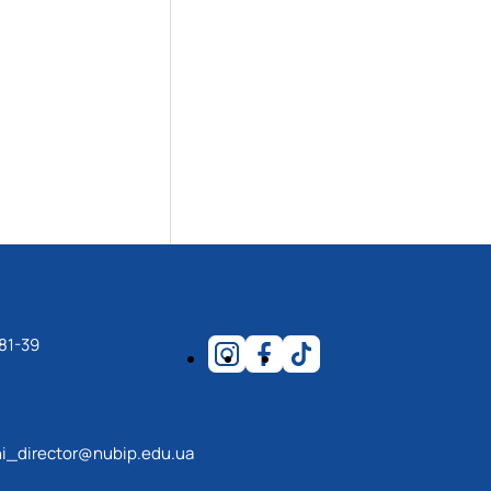
81-39
i_director@nubip.edu.ua