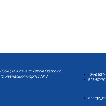
03041, м. Київ, вул. Героїв Оборони,
(044) 527-
12, навчальний корпус № 8
527-87-70
energy_nn