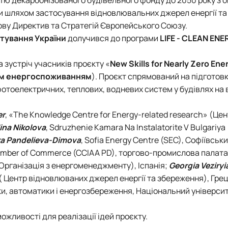
Новини
Батьківська рад
їни шляхом застосування відновлювальних джерел енергії т
Контакти
ову Директив та Стратегій Європейського Союзу.
стування України
долучився до програми
LIFE - CLEAN ENE
 зустріч учасників проєкту «
New Skills for Nearly Zero Ene
вим енергоспоживанням
). Проєкт спрямований на підготовк
тоелектричних, теплових, водневих систем у будівлях на в
er
, «The Knowledge Centre for Energy-related research» (Це
ina Nikolova
, Sdruzhenie Kamara Na Instalatorite V Bulgariya
a Pandelieva-Dimova
, Sofia Energy Centre (SEC), Софіївськ
amber of Commerce (CCIAA PD), торгово-промислова палата 
 (Організація з енергоменеджменту), Іспанія;
Georgia Veziryi
 ( Центр відновлюваних джерел енергії та збереження), Грец
ки, автоматики і енергозбереження, Національний універси
ожливості для реалізації ідей проєкту.