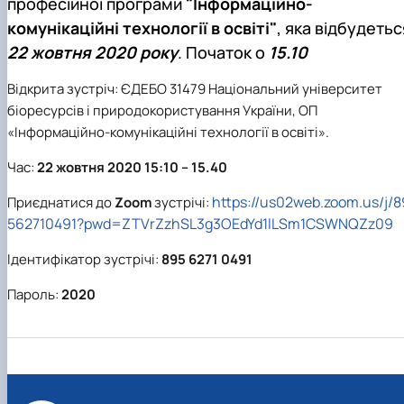
професійної програми
"Інформаційно-
Кафедра англійської філології
комунікаційні технології в освіті"
, яка відбудетьс
Кафедра фізичної культури і спорту
Кафедра філософії та міжнародної
22 жовтня 2020 року
. Початок о
15.10
комунікації
Кафедра психології
Відкрита зустріч: ЄДЕБО 31479 Національний університет
Кафедра культурології
біоресурсів і природокористування України, ОП
«Інформаційно-комунікаційні технології в освіті».
Час:
22 жовтня 2020 15:10 – 15.40
https://us02web.zoom.us/j/8
Приєднатися до
Zoom
зустрічі:
562710491?pwd=ZTVrZzhSL3g3OEdYd1lLSm1CSWNQZz09
Ідентифікатор зустрічі:
895 6271 0491
Пароль:
2020