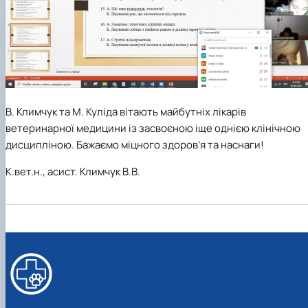
В. Климчук та М. Куліда вітають майбутніх лікарів
ветеринарної медицини із засвоєною іще однією клінічною
дисципліною. Бажаємо міцного здоров’я та наснаги!
К.вет.н., асист. Климчук В.В.