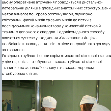
цьому оперативне втручання проводиться в дистально-
латеральній ділянці відповідних анатомічних структур. Дан
метод вимагає пошарово розтину шкіри, підшкірної
клітковини, фасції м’язів та самих м’язів до кістки з
послідуючим виконанням отвору у компактній кістковій
тканині з допомогою свердла. Недоліком даного способу
являється суттєве ушкодження м’яких тканин кінцівки,
необхідність накладання швів та післяопераційного догляду
за твариною.
Як відомо, трубчасті кістки окрім компактної кісткової тканин
у ділянці епіфізів побудовані також з губчастої кісткової
тканини, яка складає їх основу та є також джерелом
стовбурових клітин.