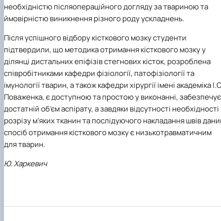
необхідністю післяопераційного догляду за твариною та
ймовірністю виникнення різного роду ускладнень.
Після успішного відбору кісткового мозку студенти
підтвердили, що методика отримання кісткового мозку у
ділянці дистальних епіфізів стегнових кісток, розроблена
співробітниками кафедри фізіології, патофізіології та
імунології тварин, а також кафедри хірургії імені академіка І.О
Поваженка, є доступною та простою у виконанні, забезпечує
достатній об’єм аспірату, а завдяки відсутності необхідності
розрізу м’яких тканин та послідуючого накладання швів дани
спосіб отримання кісткового мозку є низькотравматичним
для тварин.
Ю. Харкевич