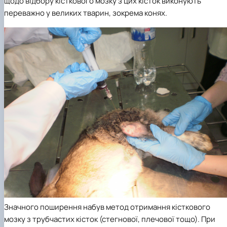
щодо відбору кісткового мозку з цих кісток виконують
переважно у великих тварин, зокрема конях.
Значного поширення набув метод отримання кісткового
мозку з трубчастих кісток (стегнової, плечової тощо). При