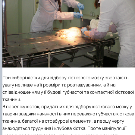
При виборі кістки для відбору кісткового мозку звертають
увагу не лише на її розміри та розташуванням, а й на
співвідношенням у її будові губчастої та компактної кісткової
тканини.
В переліку кісток, придатних для відбору кісткового мозку у
тварин завдяки наявності в них переважно губчаста кісткова
тканина, багатої на стовбурові елементи, в першу чергу
знаходяться груднина і клубова кістка. Проте маніпуляції