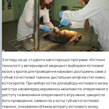
З огляду на це, студенти магістерської програми «Клітинні
технології у ветеринарній медицині» відбирали кістковий
мозок у кролів для проведення наукових досліджень саме з
губчастої кісткової тканини дистальних епіфізів стегнових
кісток кролів. При виборі кістки для відбору кісткового мозку
магістри насамперед керувались можливістю оперативного
доступу та виконання оперативного втручання, швидкістю
його проведення, наявністю у кістці губчастої кісткової
тканини, очікуваним об’ємом аспірату кісткового мозку,