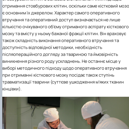
факультетом ветеринарної медицини …
НОВИНИ
Вступ 2022 рік
отримання стовбурових клітин, оскільки саме кістковий моз
Скринька довіри
Вступ 2021 рік
є основним їх джерелом. Характер самого оперативного
Вступ 2020 рік
втручання та оперативний доступ визначається не лише
Вступ 2019 рік
кількістю очікуваного об’єму отриманого аспірату кісткового
Вступ 2018 рік
мозку та вмісту у ньому бажаної фракції клітин. Він враховує
також складність виконання оперативного втручання та
доступність відповідної методики, необхідність
післяопераційного догляду за твариною та ймовірність
виникнення різного роду ускладнень. Не останнє місце у
виборі методичного підходу щодо оперативного втручання
при отриманні кісткового мозку посідає також ступінь
травматизації тварини (суттєве ушкодження м’яких тканин
кінцівки).