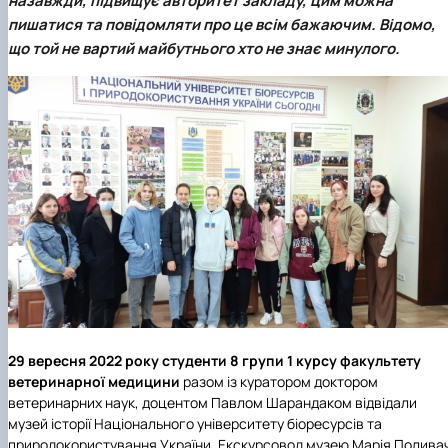
назавжди, підвищує авторитет закладу, цим можна
факультетом ветеринарної медицини …
НОВИНИ
Вступ 2022 рік
пишатися та повідомляти про це всім бажаючим. Відомо,
Скринька довіри
Вступ 2021 рік
що той не вартий майбутнього хто не знає минулого.
Вступ 2020 рік
Вступ 2019 рік
Вступ 2018 рік
29 вересня 2022 року
студенти 8 групи 1 курсу факультету
ветеринарної медицини
разом із куратором доктором
ветеринарних наук, доцентом Павлом Шарандаком відвідали
музей історії Національного університету біоресурсів та
природокористування України. Екскурсовод музею Марія Полива