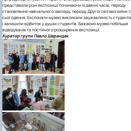
представила різні експозиції починаючи із давніх часів, періоду
становлення навчального закладу, періоду Другої світової війни т
сьогодення. Експонати музею викликали зацікавленість студенті
і залишили відбиток у душах студентів. Бажаємо музею побільше
відвідувачів та постійного розширення експозиції.
Куратор групи Павло Шарандак