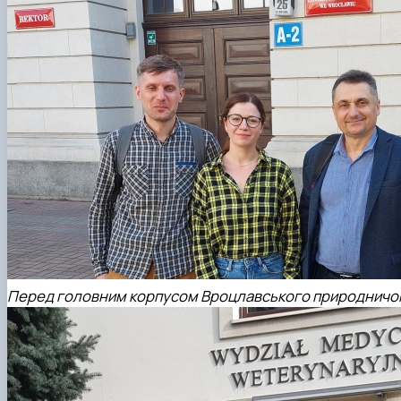
Перед головним корпусом Вроцлавського природничог