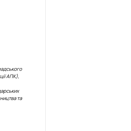
мадського
ії АПК),
дарських
нництва та