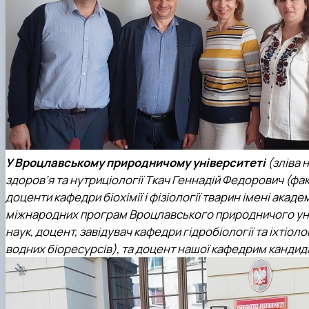
У Вроцлавському природничому університеті
(зліва 
здоров’я та нутриціології Ткач Геннадій Федорович (фак
доценти кафедри біохімії і фізіології тварин імені акаде
міжнародних програм Вроцлавського природничого ун
наук, доцент, завідувач кафедри гідробіології та іхтіо
водних біоресурсів), та доцент нашої кафедрим канди