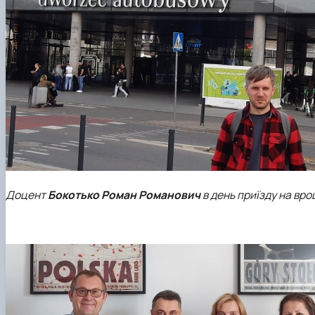
Доцент
Бокотько Роман Романович
в день приїзду на вр