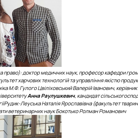
на право): доктор медичних наук, професор кафедри гро
ультет харчових технологій та управління якістю продукц
міка М.Ф. Гулого Цвіліховський Валерій Іванович, керівник
іверситету
Анна Раулушкевич
, кандидат сільськогоспо
логіїРудик-Леуська Наталія Ярославівна (факультет твари
дати ветеринарних наук Бокотько Ролман Романович