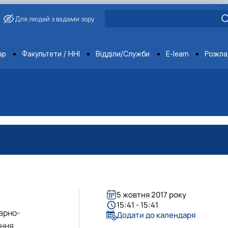
Для людей з вадами зору
ments
ар
Факультети / ННІ
Відділи/Служби
E-learn
Розкл
5 жовтня 2017 року
15:41 - 15:41
арно-
Додати до календаря
ання