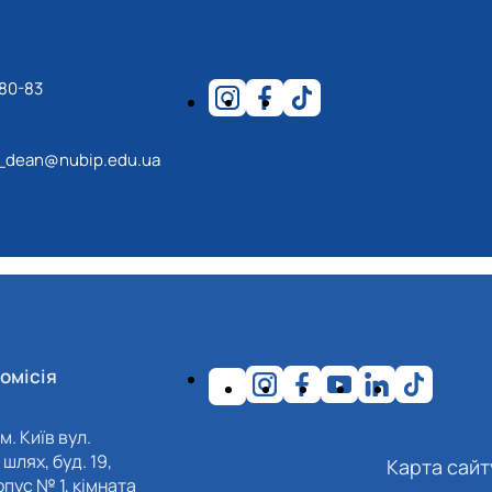
-80-83
_dean@nubip.edu.ua
омісія
м. Київ вул.
шлях, буд. 19,
Карта сайт
пус № 1, кімната