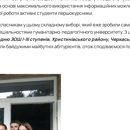
Кафедра англійської мови для технічних та агробіологічних сп
на основі максимального використання інформаційних можл
Кафедра англійської філології
ої роботи активні студенти першокурсники.
лаштуванню студентської молоді
Кафедра фізичної культури і спорту
Кафедра філософії та міжнародної комунікації
асникам у цьому складному виборі, який вже зробили самі
ки факультету
Кафедра психології
еціальностями гуманітарно-педагогічного університету. З 
Кафедра культурології
ню ЗОШ І-ІІІ ступенів, Христинівського району, Черкась
ків України
шили байдужими майбутніх абітурієнтів, отож сподіваємося п